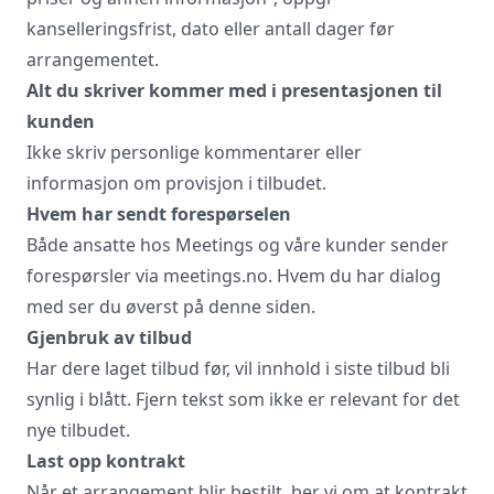
kanselleringsfrist, dato eller antall dager før
Vi innhenter uforpliktende tilbud, gir
råd og forhandler priser og
arrangementet.
betingelser, bestiller på ønsket sted,
Alt du skriver kommer med i presentasjonen til
gjennomgår kontrakt og følger opp
kunden
viktige frister. Tjenesten er kostnadsfri
for deg som kunde, og det er ingen
Ikke skriv personlige kommentarer eller
påslag i prisene.
informasjon om provisjon i tilbudet.
Hvem har sendt forespørselen
Både ansatte hos Meetings og våre kunder sender
LUKK VINDU
SEND FORESPØRSEL
forespørsler via meetings.no. Hvem du har dialog
med ser du øverst på denne siden.
Gjenbruk av tilbud
Har dere laget tilbud før, vil innhold i siste tilbud bli
synlig i blått. Fjern tekst som ikke er relevant for det
nye tilbudet.
Last opp kontrakt
Når et arrangement blir bestilt, ber vi om at kontrakt