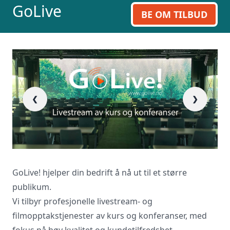
GoLive
BE OM TILBUD
❮
❯
GoLive! hjelper din bedrift å nå ut til et større
publikum.
Vi tilbyr profesjonelle livestream- og
filmopptakstjenester av kurs og konferanser, med
fokus på høy kvalitet og kundetilfredshet.