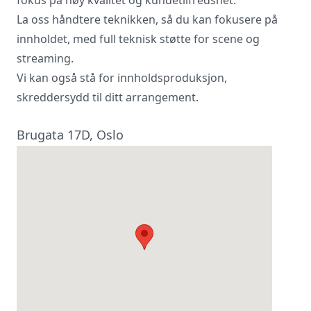
La oss håndtere teknikken, så du kan fokusere på
Vi innhenter uforpliktende tilbud, gir
råd og forhandler priser og
innholdet, med full teknisk støtte for scene og
betingelser, bestiller på ønsket sted,
streaming.
gjennomgår kontrakt og følger opp
Vi kan også stå for innholdsproduksjon,
viktige frister. Tjenesten er kostnadsfri
for deg som kunde, og det er ingen
skreddersydd til ditt arrangement.
påslag i prisene.
Brugata 17D, Oslo
LUKK VINDU
SEND FORESPØRSEL