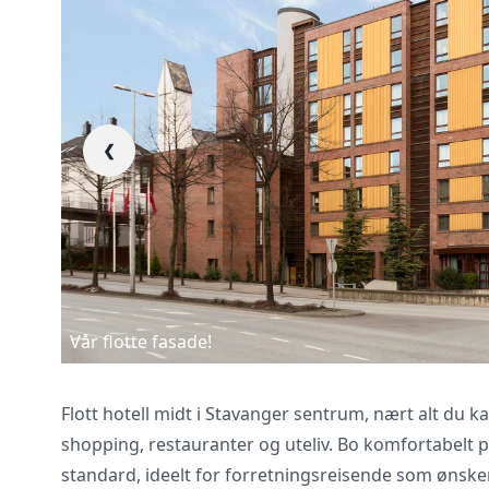
Vi innhenter uforp
❮
gjennomgår kontra
Vår flotte fasade!
Flott hotell midt i Stavanger sentrum, nært alt du
shopping, restauranter og uteliv. Bo komfortabelt
standard, ideelt for forretningsreisende som ønske