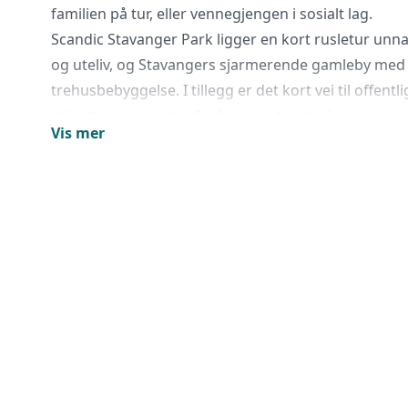
familien på tur, eller vennegjengen i sosialt lag.
Scandic Stavanger Park ligger en kort rusletur unn
og uteliv, og Stavangers sjarmerende gamleby med
trehusbebyggelse. I tillegg er det kort vei til offentl
minutters spasertur fra buss og togstasjon, noe som
Vis mer
komme seg både til og fra hotellet. Stavanger Airpor
minutter fra hotellet med bil/30 min med flybuss.