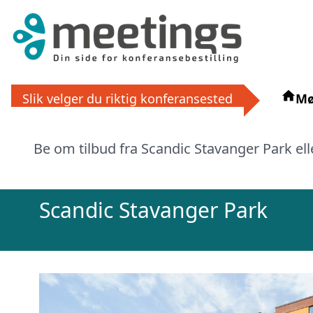
Få grat
Slik velger du riktig konferansested
Mø
La ekspertene finne det perfek
eller via
Be om tilbud fra Scandic Stavanger Park elle
Scandic Stavanger Park