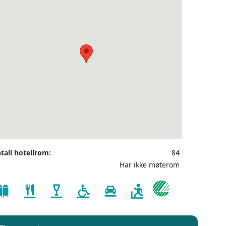
ler på ønsket sted,
❮
 som kunde, og det
INDU
SEND FORESPØRSEL
tall hotellrom:
84
bby
Har ikke møterom