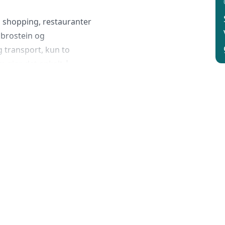
a shopping, restauranter
 brostein og
ig transport, kun to
 gjør det enkelt å
t Sola ligger ca. 15