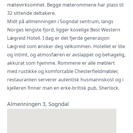
møtevirksomhet. Begge møterommene har plass til
32 sittende deltakere.
Vi innhenter uforpliktende tilbud, gir
Midt på allmenningen i Sogndal sentrum, langs
råd og forhandler priser og
betingelser, bestiller på ønsket sted,
Norges lengste fjord, ligger koselige Best Western
gjennomgår kontrakt og følger opp
Lægreid Hotell. I dag er det fjerde generasjon
viktige frister. Tjenesten er kostnadsfri
Lægreid som ønsker deg velkommen. Hotellet er lite
for deg som kunde, og det er ingen
påslag i prisene.
og intimt, og atmosfæren er avslappet og behagelig,
akkurat som hjemme. Rommene er alle møblert
med rustikke og komfortable Chesterfieldmøbler,
LUKK VINDU
SEND FORESPØRSEL
restauranten serverer autentisk husmannskost og i
kjelleren finner man en erke-britisk pub, Sherlock.
Almenningen 3, Sogndal