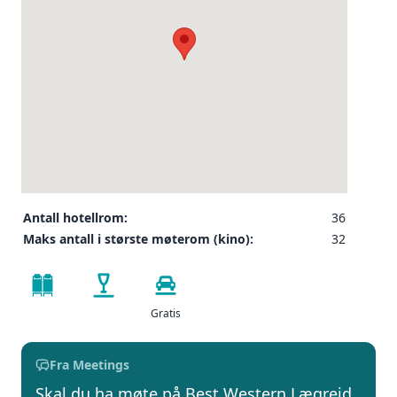
Antall hotellrom:
36
Maks antall i største møterom (kino):
32
Gratis
Fra Meetings
Skal du ha møte på Best Western Lægreid