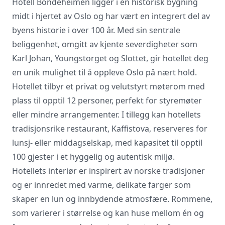
Hotell Bondeheimen ligger i en historisk bygning
midt i hjertet av Oslo og har vært en integrert del av
byens historie i over 100 år. Med sin sentrale
Vi innhenter uforpliktende tilbud, gir
beliggenhet, omgitt av kjente severdigheter som
råd og forhandler priser og
Karl Johan, Youngstorget og Slottet, gir hotellet deg
betingelser, bestiller på ønsket sted,
gjennomgår kontrakt og følger opp
en unik mulighet til å oppleve Oslo på nært hold.
viktige frister. Tjenesten er kostnadsfri
Hotellet tilbyr et privat og velutstyrt møterom med
for deg som kunde, og det er ingen
plass til opptil 12 personer, perfekt for styremøter
påslag i prisene.
eller mindre arrangementer. I tillegg kan hotellets
tradisjonsrike restaurant, Kaffistova, reserveres for
LUKK VINDU
SEND FORESPØRSEL
lunsj- eller middagselskap, med kapasitet til opptil
100 gjester i et hyggelig og autentisk miljø.
Hotellets interiør er inspirert av norske tradisjoner
og er innredet med varme, delikate farger som
skaper en lun og innbydende atmosfære. Rommene,
som varierer i størrelse og kan huse mellom én og