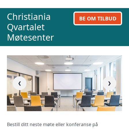
La ekspertene finne det perfekte
stedet til ditt neste møte, konferanse
Christiania
eller event. Vi er klare til å hjelpe deg,
BE OM TILBUD
enten skriftlig eller via telefon. Send
Qvartalet
inn skjema og du vil raskt få svar, eller
ring oss på 23 13 15 15.
Møtesenter
❮
❯
Bestill ditt neste møte eller konferanse på