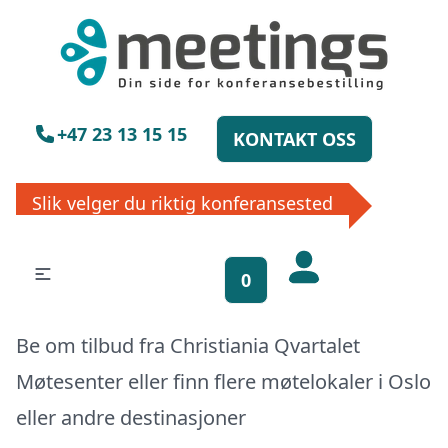
×
Vennligst vent
+47 23 13 15 15
KONTAKT OSS
Slik velger du riktig konferansested
0
Få gratis
Be om tilbud fra Christiania Qvartalet
bookinghjelp, send
Møtesenter eller finn flere møtelokaler i
Oslo
oss din forespørsel!
eller
andre destinasjoner