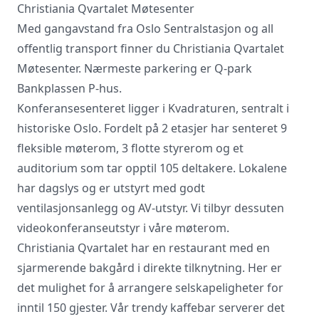
Christiania Qvartalet Møtesenter
Med gangavstand fra Oslo Sentralstasjon og all
offentlig transport finner du Christiania Qvartalet
Møtesenter. Nærmeste parkering er Q-park
Bankplassen P-hus.
Konferansesenteret ligger i Kvadraturen, sentralt i
Vi innhenter uforpliktende tilbud, gir
historiske Oslo. Fordelt på 2 etasjer har senteret 9
råd og forhandler priser og
fleksible møterom, 3 flotte styrerom og et
betingelser, bestiller på ønsket sted,
gjennomgår kontrakt og følger opp
auditorium som tar opptil 105 deltakere. Lokalene
viktige frister. Tjenesten er kostnadsfri
har dagslys og er utstyrt med godt
for deg som kunde, og det er ingen
ventilasjonsanlegg og AV-utstyr. Vi tilbyr dessuten
påslag i prisene.
videokonferanseutstyr i våre møterom.
Christiania Qvartalet har en restaurant med en
sjarmerende bakgård i direkte tilknytning. Her er
LUKK VINDU
SEND FORESPØRSEL
det mulighet for å arrangere selskapeligheter for
inntil 150 gjester. Vår trendy kaffebar serverer det