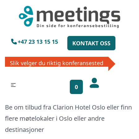
×
Vennligst vent
+47 23 13 15 15
KONTAKT OSS
Slik velger du riktig konferansested
0
Be om tilbud fra Clarion Hotel Oslo eller finn
flere møtelokaler i
Oslo
eller
andre
Få gratis
destinasjoner
bookinghjelp, send