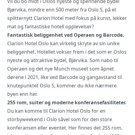
Vil du bo midt i Oslos nyeste og spennende bydel
Bjørvika, mindre enn 500 meter fra Oslo S, på et
splitternytt Clarion Hotel med fokus på kunst, lekker
mat og fantastiske hotell opplevelser?
Fantastisk beliggenhet ved Operaen og Barcode.
Clarion Hotel Oslo kan virkelig skryte av sin unike
beliggenhet. Hotellet vokser frem i det som er Oslos
nyeste og attraktive bydel, Bjørvika. Som nabo til
Vi innhenter uforpliktende tilbud, gir
Operaen og det nye Munch museet som åpnet
råd og forhandler priser og
dørene i 2021, like ved Barcode og gangavstand til
betingelser, bestiller på ønsket sted,
knutepunktet Oslo S, kommer du ikke nærmere
gjennomgår kontrakt og følger opp
viktige frister. Tjenesten er kostnadsfri
byen enn her.
for deg som kunde, og det er ingen
255 rom, suiter og moderne konferansefasiliteter.
påslag i prisene.
Du kan komme til Clarion Hotel Oslo for en
storbyweekend i Oslo såvel som for den store
konferansen eller eventet. Her finnes det 255 rom,
LUKK VINDU
SEND FORESPØRSEL