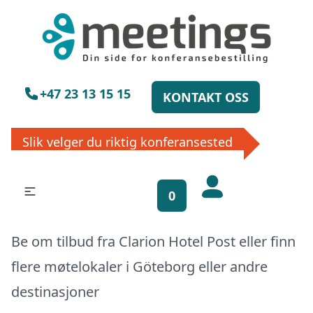
×
Vennligst vent
+47 23 13 15 15
KONTAKT OSS
Slik velger du riktig konferansested
Få gratis
bookinghjelp, send
0
oss din forespørsel!
Be om tilbud fra Clarion Hotel Post eller finn
La ekspertene finne det perfekte
stedet til ditt neste møte, konferanse
flere møtelokaler i
Göteborg
eller
andre
eller event. Vi er klare til å hjelpe deg,
enten skriftlig eller via telefon. Send
destinasjoner
inn skjema og du vil raskt få svar, eller