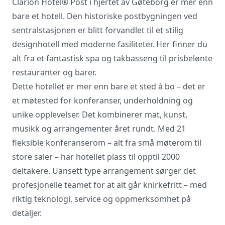
Clarion Hotel® Post i hjertet av Gøteborg er mer enn
bare et hotell. Den historiske postbygningen ved
Vi innhenter uforpliktende tilbud, gir
sentralstasjonen er blitt forvandlet til et stilig
råd og forhandler priser og
designhotell med moderne fasiliteter. Her finner du
betingelser, bestiller på ønsket sted,
alt fra et fantastisk spa og takbasseng til prisbelønte
gjennomgår kontrakt og følger opp
restauranter og barer.
viktige frister. Tjenesten er kostnadsfri
for deg som kunde, og det er ingen
Dette hotellet er mer enn bare et sted å bo – det er
påslag i prisene.
et møtested for konferanser, underholdning og
unike opplevelser. Det kombinerer mat, kunst,
musikk og arrangementer året rundt. Med 21
LUKK VINDU
SEND FORESPØRSEL
fleksible konferanserom – alt fra små møterom til
store saler – har hotellet plass til opptil 2000
deltakere. Uansett type arrangement sørger det
profesjonelle teamet for at alt går knirkefritt – med
riktig teknologi, service og oppmerksomhet på
detaljer.