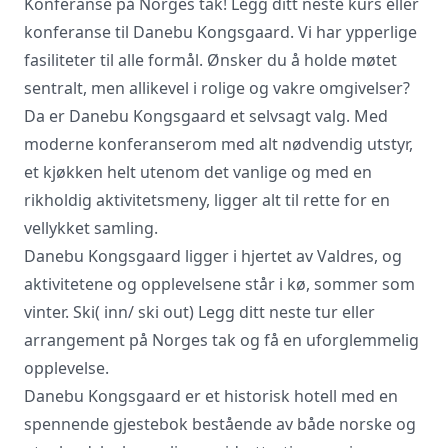
Konferanse på Norges tak! Legg ditt neste kurs eller
konferanse til Danebu Kongsgaard. Vi har ypperlige
fasiliteter til alle formål. Ønsker du å holde møtet
Vi innhenter uforpliktende tilbud, gir
råd og forhandler priser og
sentralt, men allikevel i rolige og vakre omgivelser?
betingelser, bestiller på ønsket sted,
Da er Danebu Kongsgaard et selvsagt valg. Med
gjennomgår kontrakt og følger opp
moderne konferanserom med alt nødvendig utstyr,
viktige frister. Tjenesten er kostnadsfri
for deg som kunde, og det er ingen
et kjøkken helt utenom det vanlige og med en
påslag i prisene.
rikholdig aktivitetsmeny, ligger alt til rette for en
vellykket samling.
Danebu Kongsgaard ligger i hjertet av Valdres, og
LUKK VINDU
SEND FORESPØRSEL
aktivitetene og opplevelsene står i kø, sommer som
vinter. Ski( inn/ ski out) Legg ditt neste tur eller
arrangement på Norges tak og få en uforglemmelig
opplevelse.
Danebu Kongsgaard er et historisk hotell med en
spennende gjestebok bestående av både norske og