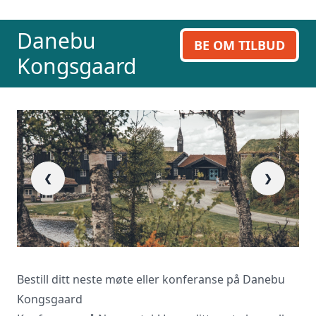
ring oss på 23 13 15 15.
Danebu
BE OM TILBUD
Kongsgaard
❮
❯
(F
Bestill ditt neste møte eller konferanse på Danebu
Kongsgaard