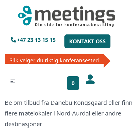
×
Vennligst vent
+47 23 13 15 15
KONTAKT OSS
Slik velger du riktig konferansested
Få gratis
bookinghjelp, send
0
oss din forespørsel!
Be om tilbud fra Danebu Kongsgaard eller finn
La ekspertene finne det perfekte
stedet til ditt neste møte, konferanse
flere møtelokaler i
Nord-Aurdal
eller
andre
eller event. Vi er klare til å hjelpe deg,
enten skriftlig eller via telefon. Send
destinasjoner
inn skjema og du vil raskt få svar, eller