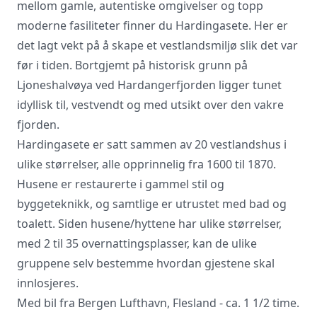
mellom gamle, autentiske omgivelser og topp
moderne fasiliteter finner du Hardingasete. Her er
Vi innhenter uforpliktende tilbud, gir
det lagt vekt på å skape et vestlandsmiljø slik det var
råd og forhandler priser og
før i tiden. Bortgjemt på historisk grunn på
betingelser, bestiller på ønsket sted,
gjennomgår kontrakt og følger opp
Ljoneshalvøya ved Hardangerfjorden ligger tunet
viktige frister. Tjenesten er kostnadsfri
idyllisk til, vestvendt og med utsikt over den vakre
for deg som kunde, og det er ingen
fjorden.
påslag i prisene.
Hardingasete er satt sammen av 20 vestlandshus i
ulike størrelser, alle opprinnelig fra 1600 til 1870.
LUKK VINDU
SEND FORESPØRSEL
Husene er restaurerte i gammel stil og
byggeteknikk, og samtlige er utrustet med bad og
toalett. Siden husene/hyttene har ulike størrelser,
med 2 til 35 overnattingsplasser, kan de ulike
gruppene selv bestemme hvordan gjestene skal
innlosjeres.
Med bil fra Bergen Lufthavn, Flesland - ca. 1 1/2 time.