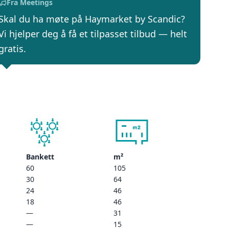
Fra Meetings
Skal du ha møte på Haymarket by Scandic?
Vi hjelper deg å få et tilpasset tilbud — helt
gratis.
Bankett
m²
60
105
30
64
24
46
18
46
—
31
—
15