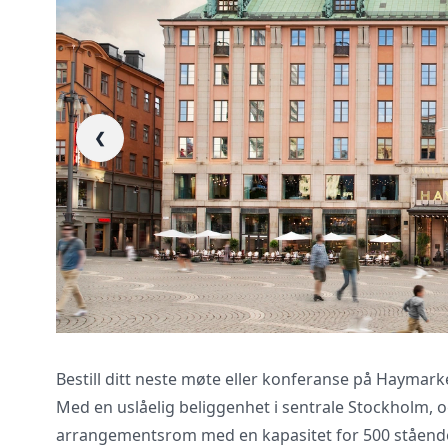
❮
Vi innhenter uforp
gjennomgår kontra
Bestill ditt neste møte eller konferanse på Haymark
Med en uslåelig beliggenhet i sentrale Stockholm, o
arrangementsrom med en kapasitet for 500 stående g