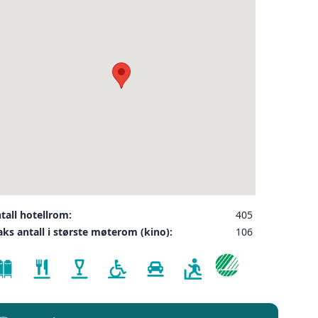
❮
ler på ønsket sted,
 som kunde, og det
INDU
SEND FORESPØRSEL
tall hotellrom:
405
kett
ks antall i største møterom (kino):
106