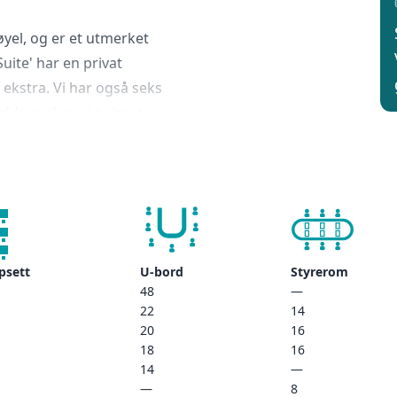
yel, og er et utmerket
uite' har en privat
e ekstra. Vi har også seks
iddager kan vi ta imot
psett.
deg velkommen til å tre
historiske PUB-
og konserthaller, i
tureplan.
psett
U-bord
Styrerom
48
—
22
14
20
16
18
16
14
—
—
8