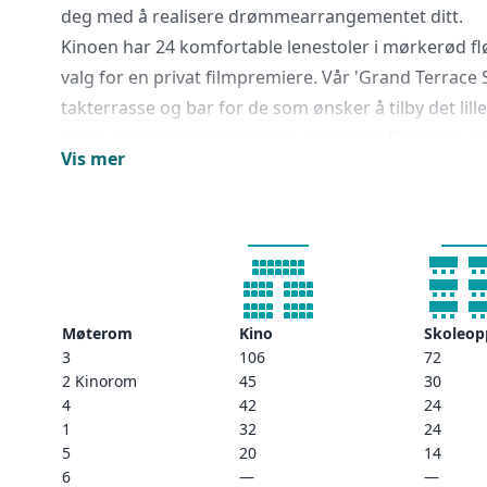
deg med å realisere drømmearrangementet ditt.
Kinoen har 24 komfortable lenestoler i mørkerød flø
valg for en privat filmpremiere. Vår 'Grand Terrace S
takterrasse og bar for de som ønsker å tilby det lill
andre møterom i forskjellige størrelser. For store m
Vis mer
grupper på opptil 200 personer, med forskjellige op
Det storslåtte inngangspartiet på Hötorget ønsker 
inn i 1920-årenes optimisme og eleganse. Her i den 
bygningen, bor du midt blant grønnsakstorg, kinoer 
gangavstand fra både sentralstasjonen og trendy S
Møterom
Kino
Skoleop
3
106
72
2 Kinorom
45
30
4
42
24
1
32
24
5
20
14
6
—
—