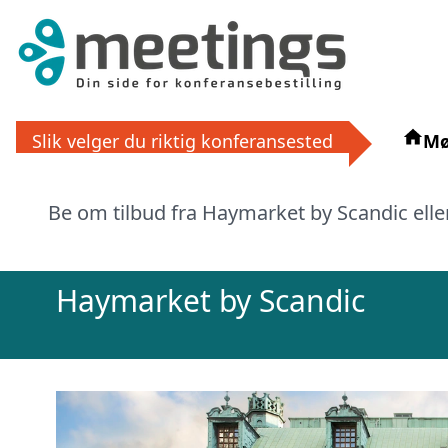
Få grat
Slik velger du riktig konferansested
Mø
La ekspertene finne det perfek
Be om tilbud fra Haymarket by Scandic eller
eller via
Haymarket by Scandic