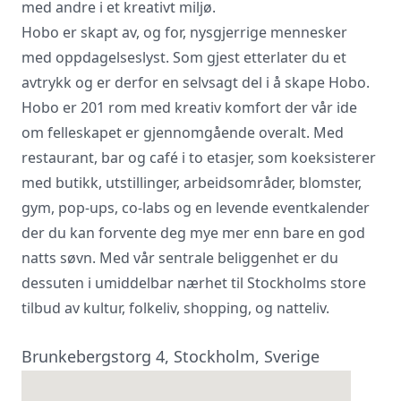
med andre i et kreativt miljø.
Hobo er skapt av, og for, nysgjerrige mennesker
Vi innhenter uforpliktende tilbud, gir
med oppdagelseslyst. Som gjest etterlater du et
råd og forhandler priser og
betingelser, bestiller på ønsket sted,
avtrykk og er derfor en selvsagt del i å skape Hobo.
gjennomgår kontrakt og følger opp
Hobo er 201 rom med kreativ komfort der vår ide
viktige frister. Tjenesten er kostnadsfri
om felleskapet er gjennomgående overalt. Med
for deg som kunde, og det er ingen
restaurant, bar og café i to etasjer, som koeksisterer
påslag i prisene.
med butikk, utstillinger, arbeidsområder, blomster,
gym, pop-ups, co-labs og en levende eventkalender
LUKK VINDU
SEND FORESPØRSEL
der du kan forvente deg mye mer enn bare en god
natts søvn. Med vår sentrale beliggenhet er du
dessuten i umiddelbar nærhet til Stockholms store
tilbud av kultur, folkeliv, shopping, og natteliv.
Brunkebergstorg 4, Stockholm, Sverige