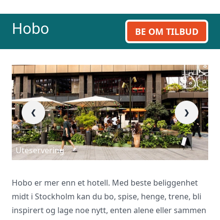
Hobo
BE OM TILBUD
❮
❯
Uteservering
5
Hobo er mer enn et hotell. Med beste beliggenhet
midt i Stockholm kan du bo, spise, henge, trene, bli
inspirert og lage noe nytt, enten alene eller sammen