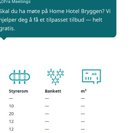
Fra Meetings
Skal du ha møte på Home Hotel Bryggen? Vi
hjelper deg å få et tilpasset tilbud — helt
gratis.
Styrerom
Bankett
m²
—
—
—
10
—
—
20
—
—
12
—
—
12
—
—