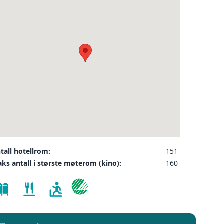
❮
ler på ønsket sted,
 som kunde, og det
INDU
SEND FORESPØRSEL
tall hotellrom:
151
ndard rom
ks antall i største møterom (kino):
160