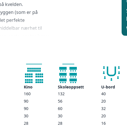
på kvelden.
ryggen (som er på
et perfekte
iddelbar nærhet til
en, restauranter, barer,
aurant, treningsrom og
asiliteter er
e sin gamle klassiske og
de kan for å gi deg en
llet har flere
Kino
Skoleoppsett
U-bord
 oss for mer informasjon
160
132
40
90
56
20
ed utsikt over hele Bergen.
90
60
32
takterrasse som deles med
30
30
20
milier eller de som
28
28
16