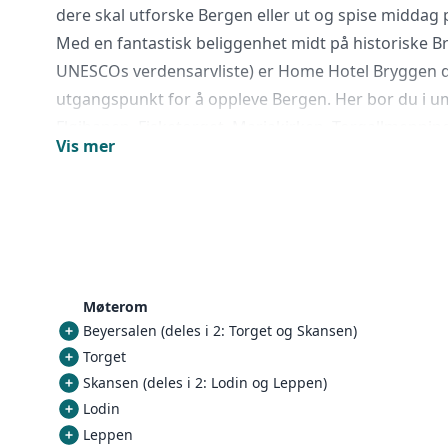
dere skal utforske Bergen eller ut og spise middag 
Med en fantastisk beliggenhet midt på historiske B
UNESCOs verdensarvliste) er Home Hotel Bryggen d
utgangspunkt for å oppleve Bergen. Her bor du i um
Fløibanen, Fisketorget, Mariakirken, Torgallmenning
Vis mer
shopping og byens rike kulturliv. Hotellet har rest
nyrenoverte konferanse- og møtelokaler.
Hotellet ble først åpnet allerede i 1998. Alle rom og f
totalrenoverte, men hotellet har likevel fått behold
elegante stil. De flotte medarbeiderne våre gjør alt 
minnerik opplevelse, både på hotellet og i byen. Hote
Møterom
handikaptilpassede rom, og du kan gjerne kontakte
Beyersalen (deles i 2: Torget og Skansen)
om disse rommene og tilpassede fasiliteter.
Torget
På øverste etasje ligger tre riktig så lekre suiter, m
Skansen (deles i 2: Lodin og Leppen)
Her er det godt om plassen, og med tilgang til en 
Lodin
de andre suitene. Disse rommene er perfekte for fa
Leppen