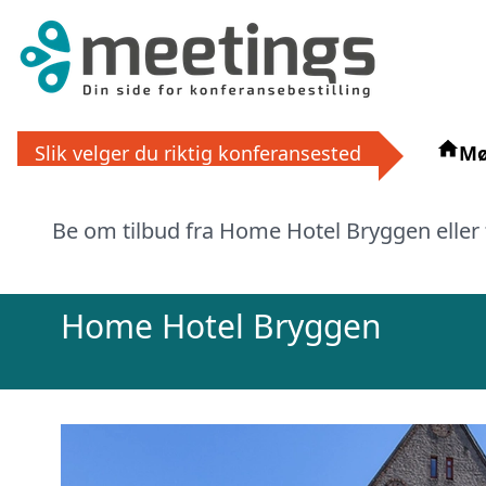
Få grat
Slik velger du riktig konferansested
Mø
La ekspertene finne det perfek
Be om tilbud fra Home Hotel Bryggen eller 
eller via
Home Hotel Bryggen