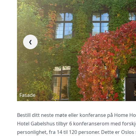
❮
Vi innhenter uforp
gjennomgår kontra
Fasade
Bestill ditt neste møte eller konferanse på Home H
Hotel Gabelshus tilbyr 6 konferanserom med forskje
personlighet, fra 14 til 120 personer. Dette er Oslos 