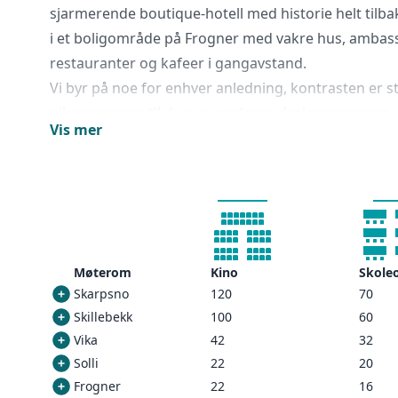
sjarmerende boutique-hotell med historie helt tilbake
i et boligområde på Frogner med vakre hus, ambass
restauranter og kafeer i gangavstand.
Vi byr på noe for enhver anledning, kontrasten er st
pikerommene til de nye moderne designrommene. Ho
Vis mer
konferanserom er lyse og innbydende. Salongavdeli
hotellets hage/terrasse er populære fellesområder bl
Trådløst internett, frokost og en lett kveldsbuffe, ka
alltid tilgjengelig og er inkludert i romprisen.
I relaxavdelning kan du nyte stillheten i rolige omgiv
hage/terrasse er en populær plass for frokost, ell
Møterom
Kino
Skole
koble av etter en travel dag med ett glass vin.
Skarpsno
120
70
Skillebekk
100
60
Vika
42
32
Solli
22
20
Frogner
22
16