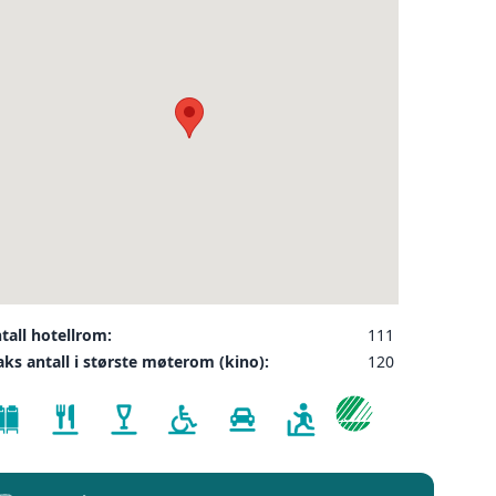
❮
ler på ønsket sted,
 som kunde, og det
INDU
SEND FORESPØRSEL
tall hotellrom:
111
sesalen
ks antall i største møterom (kino):
120