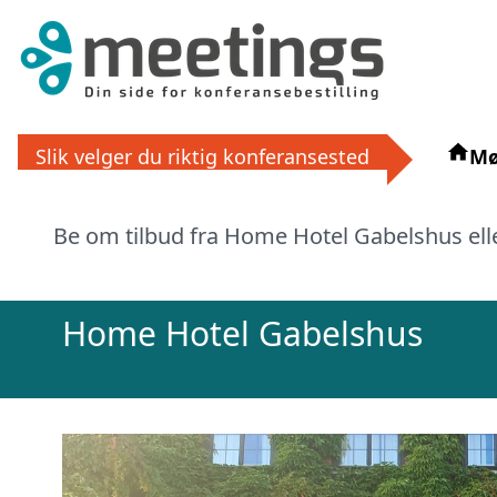
Slik velger du riktig konferansested
Mø
Få grat
La ekspertene finne det perfek
Be om tilbud fra Home Hotel Gabelshus elle
eller via
Home Hotel Gabelshus