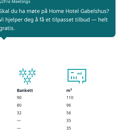
Fra Meetings
Skal du ha møte på Home Hotel Gabelshus?
Vi hjelper deg å få et tilpasset tilbud — helt
gratis.
Bankett
m²
90
110
80
96
32
56
—
35
—
35