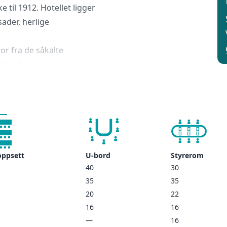
 til 1912. Hotellet ligger
ader, herlige
or fra de såkalte
tellets spisesal og
ng, peisestue og
ant hotellets gjester.
ffe, te og frukt finnes
elser. Hotellets
er om man bare ønsker å
oppsett
U-bord
Styrerom
40
30
35
35
20
22
16
16
—
16