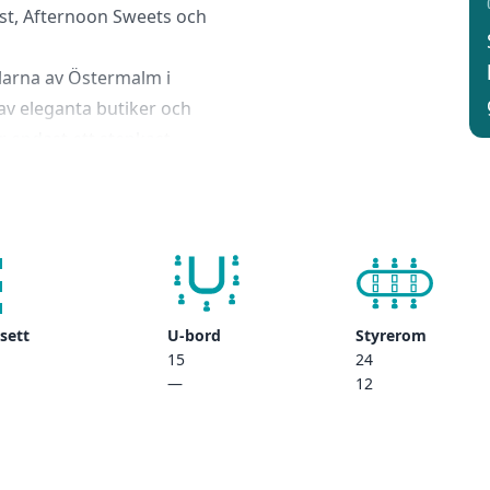
ost, Afternoon Sweets och
larna av Östermalm i
av eleganta butiker och
r endast ett stenkast
ter på behagligt avstånd,
sett
U-bord
Styrerom
15
24
—
12