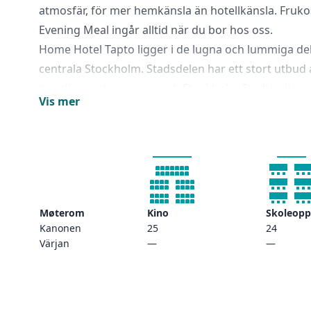
atmosfär, för mer hemkänsla än hotellkänsla. Fruk
Evening Meal ingår alltid när du bor hos oss.
Home Hotel Tapto ligger i de lugna och lummiga de
centrala Stockholm. Stadsdelen har ett stort utbud 
trendiga restauranger, och Stockholm Stadion ligge
Vis mer
bort. Dessutom ligger Stockholms största sevärdhe
som Junibacken och Vasamuseet.
Møterom
Kino
Skoleopp
Kanonen
25
24
Värjan
—
—