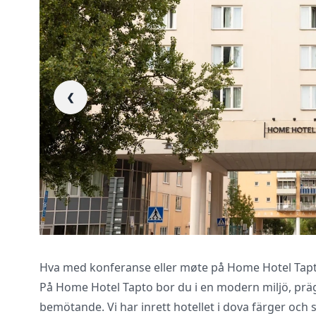
❮
Vi innhenter uforp
gjennomgår kontra
Hva med konferanse eller møte på Home Hotel Tap
På Home Hotel Tapto bor du i en modern miljö, präg
bemötande. Vi har inrett hotellet i dova färger och 