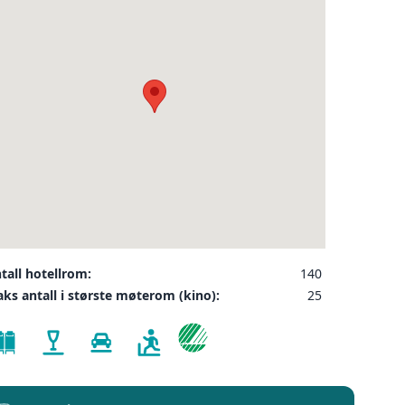
❮
ler på ønsket sted,
 som kunde, og det
INDU
SEND FORESPØRSEL
tall hotellrom:
140
ks antall i største møterom (kino):
25