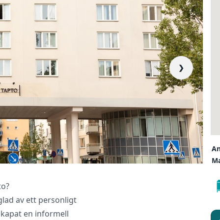
❯
liktende tilbud, gir råd og forhandler priser og betingelser, bestil
kt og følger opp viktige frister. Tjenesten er kostnadsfri for deg
er ingen påslag i prisene.
LUKK V
An
Ma
to?
lad av ett personligt
skapat en informell