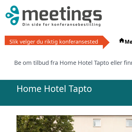
Få grat
Slik velger du riktig konferansested
Mø
La ekspertene finne det perfek
Be om tilbud fra Home Hotel Tapto eller fin
eller via
Home Hotel Tapto