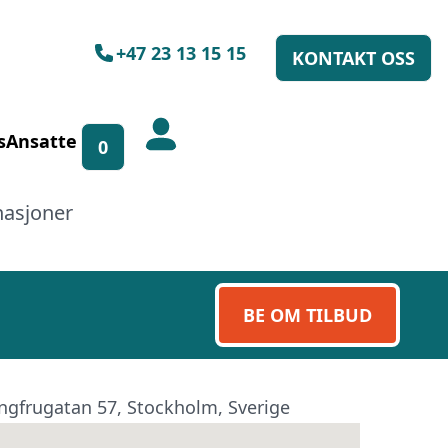
+47 23 13 15 15
KONTAKT OSS
spørsel!
s
Ansatte
0
l å hjelpe deg, enten skriftlig
nasjoner
 13 15 15.
BE OM TILBUD
ngfrugatan 57, Stockholm, Sverige