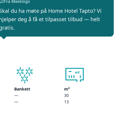
Fra Meetings
Skal du ha møte på Home Hotel Tapto? Vi
hjelper deg å få et tilpasset tilbud — helt
gratis.
Bankett
m²
—
30
—
13