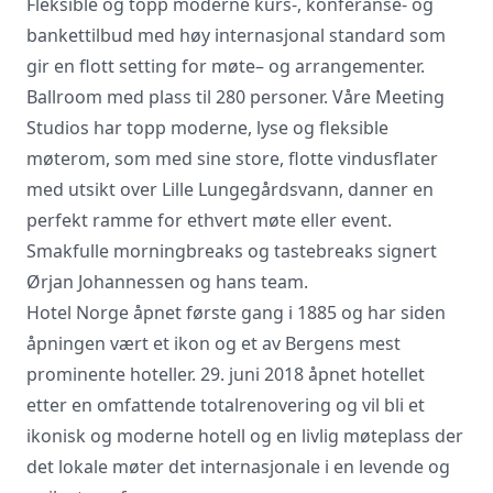
Fleksible og topp moderne kurs-, konferanse- og
bankettilbud med høy internasjonal standard som
gir en flott setting for møte– og arrangementer.
Vi innhenter uforpliktende tilbud, gir
Ballroom med plass til 280 personer. Våre Meeting
råd og forhandler priser og
Studios har topp moderne, lyse og fleksible
betingelser, bestiller på ønsket sted,
møterom, som med sine store, flotte vindusflater
gjennomgår kontrakt og følger opp
viktige frister. Tjenesten er kostnadsfri
med utsikt over Lille Lungegårdsvann, danner en
for deg som kunde, og det er ingen
perfekt ramme for ethvert møte eller event.
påslag i prisene.
Smakfulle morningbreaks og tastebreaks signert
Ørjan Johannessen og hans team.
Hotel Norge åpnet første gang i 1885 og har siden
LUKK VINDU
SEND FORESPØRSEL
åpningen vært et ikon og et av Bergens mest
prominente hoteller. 29. juni 2018 åpnet hotellet
etter en omfattende totalrenovering og vil bli et
ikonisk og moderne hotell og en livlig møteplass der
det lokale møter det internasjonale i en levende og