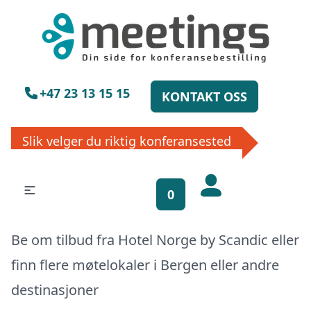
×
Vennligst vent
+47 23 13 15 15
KONTAKT OSS
Slik velger du riktig konferansested
Få gratis
bookinghjelp, send
0
oss din forespørsel!
Be om tilbud fra Hotel Norge by Scandic eller
La ekspertene finne det perfekte
finn flere møtelokaler i
Bergen
eller
andre
stedet til ditt neste møte, konferanse
eller event. Vi er klare til å hjelpe deg,
destinasjoner
enten skriftlig eller via telefon. Send