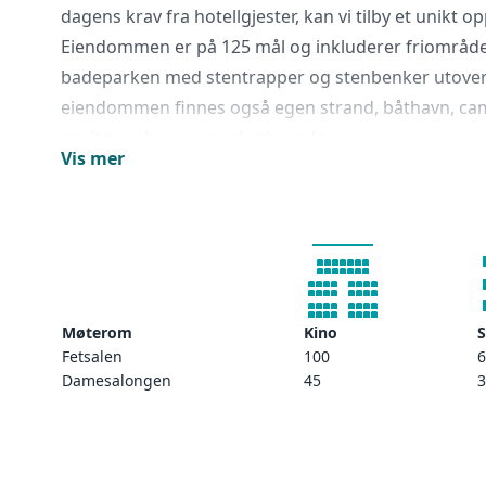
dagens krav fra hotellgjester, kan vi tilby et unikt o
Eiendommen er på 125 mål og inkluderer friområd
badeparken med stentrapper og stenbenker utover
eiendommen finnes også egen strand, båthavn, c
sanitæranlegg og parkeringsplasser.
Vis mer
Vi har 29 rom og 5 hytter, i overkant av 100 sengepla
I hovedbygningen "Societeten" finner du resepsjonen
peisestuen og damesalongen.
Møterom
Kino
S
Fetsalen
100
6
Damesalongen
45
3