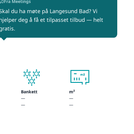
Fra Meetings
Skal du ha møte på Langesund Bad? Vi
hjelper deg å få et tilpasset tilbud — helt
gratis.
Bankett
m²
—
—
—
—