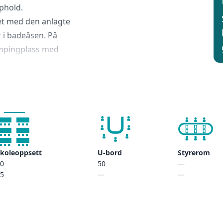
pphold.
et med den anlagte
 i badeåsen. På
ampingplass med
sser.
, spisesal, festsal,
koleoppsett
U-bord
Styrerom
0
50
—
5
—
—