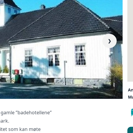
❯
liktende tilbud, gir råd og forhandler priser og betingelser, bestil
kt og følger opp viktige frister. Tjenesten er kostnadsfri for deg
er ingen påslag i prisene.
LUKK V
An
Ma
e gamle ”badehotellene”
ark.
litet som kan møte