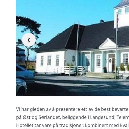
❮
Vi innhenter uforp
gjennomgår kontra
Vi har gleden av å presentere ett av de best bevart
på Øst og Sørlandet, beliggende i Langesund, Telem
Hotellet tar vare på tradisjoner, kombinert med kva