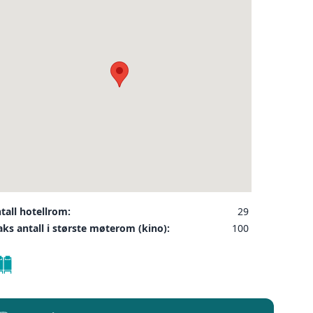
ler på ønsket sted,
 som kunde, og det
INDU
SEND FORESPØRSEL
tall hotellrom:
29
ks antall i største møterom (kino):
100