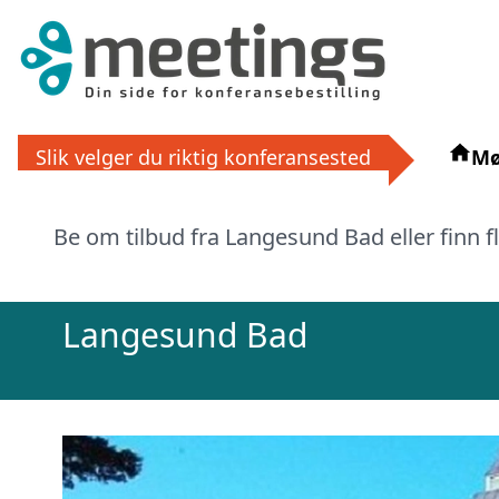
Få grat
Slik velger du riktig konferansested
Mø
La ekspertene finne det perfek
Be om tilbud fra Langesund Bad eller finn f
eller via
Langesund Bad