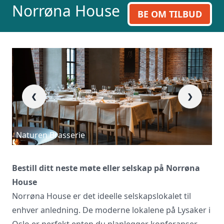
ring oss på 23 13 15 15.
Norrøna House
BE OM TILBUD
❮
❯
Naturen Brasserie
N
Bestill ditt neste møte eller selskap på Norrøna
House
Norrøna House er det ideelle selskapslokalet til
enhver anledning. De moderne lokalene på Lysaker i
Oslo er perfekt enten du planlegger konferanser,