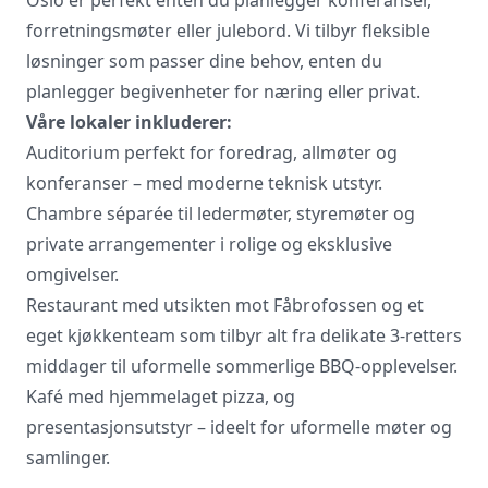
forretningsmøter eller julebord. Vi tilbyr fleksible
løsninger som passer dine behov, enten du
Vi innhenter uforpliktende tilbud, gir
råd og forhandler priser og
planlegger begivenheter for næring eller privat.
betingelser, bestiller på ønsket sted,
Våre lokaler inkluderer:
gjennomgår kontrakt og følger opp
Auditorium perfekt for foredrag, allmøter og
viktige frister. Tjenesten er kostnadsfri
konferanser – med moderne teknisk utstyr.
for deg som kunde, og det er ingen
påslag i prisene.
Chambre séparée til ledermøter, styremøter og
private arrangementer i rolige og eksklusive
omgivelser.
LUKK VINDU
SEND FORESPØRSEL
Restaurant med utsikten mot Fåbrofossen og et
eget kjøkkenteam som tilbyr alt fra delikate 3-retters
middager til uformelle sommerlige BBQ-opplevelser.
Kafé med hjemmelaget pizza, og
presentasjonsutstyr – ideelt for uformelle møter og
samlinger.