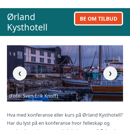
inn skjema og du vil raskt få svar, eller
ring oss på 23 13 15 15.
Ørland
BE OM TILBUD
Kysthotell
❮
❯
(Foto: Sven-Erik Knoff)
Hva med konferanse eller kurs på Ørland Kysthotell?
Har du lyst på en konferanse hvor felleskap og