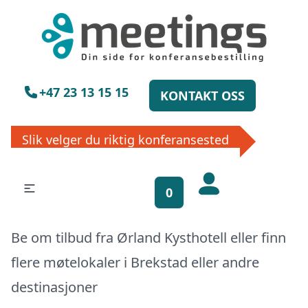
×
Vennligst vent
+47 23 13 15 15
KONTAKT OSS
Slik velger du riktig konferansested
Få gratis
0
bookinghjelp, send
oss din forespørsel!
Be om tilbud fra Ørland Kysthotell eller finn
La ekspertene finne det perfekte
flere møtelokaler i
Brekstad
eller
andre
stedet til ditt neste møte, konferanse
destinasjoner
eller event. Vi er klare til å hjelpe deg,
enten skriftlig eller via telefon. Send