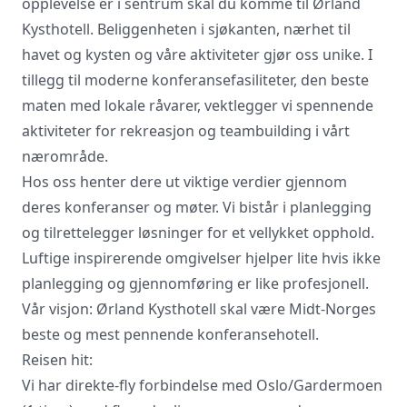
opplevelse er i sentrum skal du komme til Ørland
Kysthotell. Beliggenheten i sjøkanten, nærhet til
havet og kysten og våre aktiviteter gjør oss unike. I
tillegg til moderne konferansefasiliteter, den beste
Vi innhenter uforpliktende tilbud, gir
maten med lokale råvarer, vektlegger vi spennende
råd og forhandler priser og
betingelser, bestiller på ønsket sted,
aktiviteter for rekreasjon og teambuilding i vårt
gjennomgår kontrakt og følger opp
nærområde.
viktige frister. Tjenesten er kostnadsfri
Hos oss henter dere ut viktige verdier gjennom
for deg som kunde, og det er ingen
påslag i prisene.
deres konferanser og møter. Vi bistår i planlegging
og tilrettelegger løsninger for et vellykket opphold.
Luftige inspirerende omgivelser hjelper lite hvis ikke
LUKK VINDU
SEND FORESPØRSEL
planlegging og gjennomføring er like profesjonell.
Vår visjon: Ørland Kysthotell skal være Midt-Norges
beste og mest pennende konferansehotell.
Reisen hit:
Vi har direkte-fly forbindelse med Oslo/Gardermoen