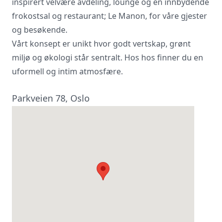
inspirert velvære avdeling, lounge og en innbydende
frokostsal og restaurant; Le Manon, for våre gjester
Vi innhenter uforpliktende tilbud, gir
råd og forhandler priser og
og besøkende.
betingelser, bestiller på ønsket sted,
Vårt konsept er unikt hvor godt vertskap, grønt
gjennomgår kontrakt og følger opp
miljø og økologi står sentralt. Hos hos finner du en
viktige frister. Tjenesten er kostnadsfri
for deg som kunde, og det er ingen
uformell og intim atmosfære.
påslag i prisene.
Parkveien 78, Oslo
LUKK VINDU
SEND FORESPØRSEL