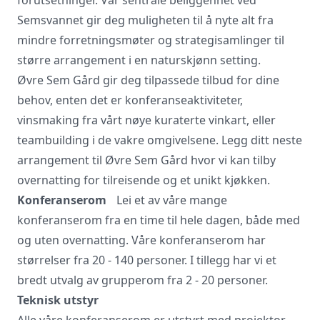
Semsvannet gir deg muligheten til å nyte alt fra
mindre forretningsmøter og strategisamlinger til
større arrangement i en naturskjønn setting.
Vi innhenter uforpliktende tilbud, gir
råd og forhandler priser og
Øvre Sem Gård gir deg tilpassede tilbud for dine
betingelser, bestiller på ønsket sted,
behov, enten det er konferanseaktiviteter,
gjennomgår kontrakt og følger opp
vinsmaking fra vårt nøye kuraterte vinkart, eller
viktige frister. Tjenesten er kostnadsfri
for deg som kunde, og det er ingen
teambuilding i de vakre omgivelsene. Legg ditt neste
påslag i prisene.
arrangement til Øvre Sem Gård hvor vi kan tilby
overnatting for tilreisende og et unikt kjøkken.
Konferanserom
Lei et av våre mange
LUKK VINDU
SEND FORESPØRSEL
konferanserom fra en time til hele dagen, både med
og uten overnatting. Våre konferanserom har
størrelser fra 20 - 140 personer. I tillegg har vi et
bredt utvalg av grupperom fra 2 - 20 personer.
Teknisk utstyr
Alle våre konferanserom er utstyrt med projektor,