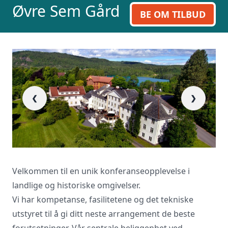
inn skjema og du vil raskt få svar, eller
Øvre Sem Gård
BE OM TILBUD
ring oss på 23 13 15 15.
❮
❯
Ga
Velkommen til en unik konferanseopplevelse i
landlige og historiske omgivelser.
Vi har kompetanse, fasilitetene og det tekniske
utstyret til å gi ditt neste arrangement de beste
forutsetninger. Vår sentrale beliggenhet ved