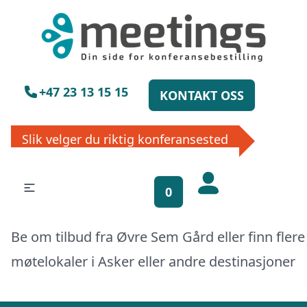
×
Vennligst vent
+47 23 13 15 15
KONTAKT OSS
Slik velger du riktig konferansested
Få gratis
0
bookinghjelp, send
oss din forespørsel!
Be om tilbud fra Øvre Sem Gård eller finn flere
La ekspertene finne det perfekte
møtelokaler i
Asker
eller
andre destinasjoner
stedet til ditt neste møte, konferanse
eller event. Vi er klare til å hjelpe deg,
enten skriftlig eller via telefon. Send