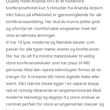
Quality Hotel Arlanda XPO er et fullservice
konferansehotell kun 5 minutter fra Arlanda Airport.
Vårt fokus på effektivitet er gjennomgående for vår
Vi innhenter uforpliktende tilbud, gir
konferanseavdeling. Her skal du kunne jobbe godt
råd og forhandler priser og
og uforstyrret i komfortable omgivelser med det
betingelser, bestiller på ønsket sted,
gjennomgår kontrakt og følger opp
siste av tekniske løsninger.
viktige frister. Tjenesten er kostnadsfri
Vi har 16 lyse, moderne og fleksible lokaler som
for deg som kunde, og det er ingen
passer for alle typer møter, events og konferanser.
påslag i prisene.
Her har du alt fra mindre møteslokaler til veldig
store konferanselokaler som har plass til 480
LUKK VINDU
SEND FORESPØRSEL
personer. Med den nyeste teknologien finnes alt du
trenger for å streame ditt neste digitale møte eller
event. Vårt største lokale ligger i en separat etasje
ved et romslig tilhørende arrangementslokale.Med
moderne teknologi og dagslys fra store vinduer, er
rommet perfekt for store arrangementer, messer og