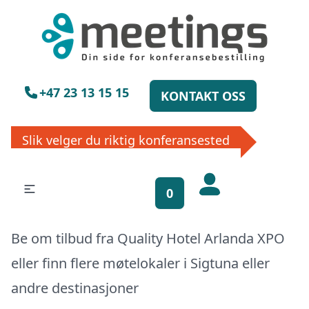
×
Vennligst vent
+47 23 13 15 15
KONTAKT OSS
Slik velger du riktig konferansested
Få gratis
bookinghjelp, send
0
oss din forespørsel!
Be om tilbud fra Quality Hotel Arlanda XPO
La ekspertene finne det perfekte
eller finn flere møtelokaler i
Sigtuna
eller
stedet til ditt neste møte, konferanse
eller event. Vi er klare til å hjelpe deg,
andre destinasjoner
enten skriftlig eller via telefon. Send
inn skjema og du vil raskt få svar, eller