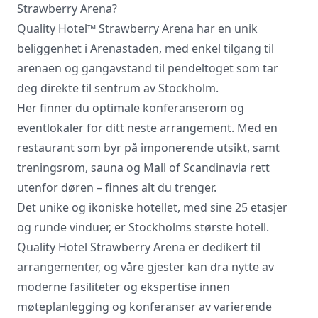
Strawberry Arena?
Quality Hotel™ Strawberry Arena har en unik
Vi innhenter uforpliktende tilbud, gir
beliggenhet i Arenastaden, med enkel tilgang til
råd og forhandler priser og
arenaen og gangavstand til pendeltoget som tar
betingelser, bestiller på ønsket sted,
deg direkte til sentrum av Stockholm.
gjennomgår kontrakt og følger opp
viktige frister. Tjenesten er kostnadsfri
Her finner du optimale konferanserom og
for deg som kunde, og det er ingen
eventlokaler for ditt neste arrangement. Med en
påslag i prisene.
restaurant som byr på imponerende utsikt, samt
treningsrom, sauna og Mall of Scandinavia rett
utenfor døren – finnes alt du trenger.
LUKK VINDU
SEND FORESPØRSEL
Det unike og ikoniske hotellet, med sine 25 etasjer
og runde vinduer, er Stockholms største hotell.
Quality Hotel Strawberry Arena er dedikert til
arrangementer, og våre gjester kan dra nytte av
moderne fasiliteter og ekspertise innen
møteplanlegging og konferanser av varierende