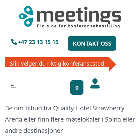
×
Vennligst vent
+47 23 13 15 15
KONTAKT OSS
Slik velger du riktig konferansested
Få gratis
bookinghjelp, send
0
oss din forespørsel!
Be om tilbud fra Quality Hotel Strawberry
La ekspertene finne det perfekte
stedet til ditt neste møte, konferanse
Arena eller finn flere møtelokaler i
Solna
eller
eller event. Vi er klare til å hjelpe deg,
enten skriftlig eller via telefon. Send
andre destinasjoner
inn skjema og du vil raskt få svar, eller