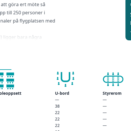
att göra ert möte så
p till 250 personer i
inaler på flygplatsen med
) ligger bara några
 flygplatsen med vår
r och tåg finns
a dig till spännande
 Express-tåget kommer
centralstation, varifrån
ioner till fots.
oleoppsett
U-bord
Styrerom
—
—
38
—
22
—
22
—
22
—