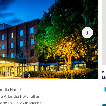
❯
liktende tilbud, gir råd og forhandler priser og betingelser, bestil
kt og følger opp viktige frister. Tjenesten er kostnadsfri for deg
er ingen påslag i prisene.
LUKK V
An
Ma
andia Hotel?
 Arlandia Hotel till en
 världen. De 25 moderna