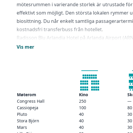
mötesrummen i varierande storlek är utrustade för 
effektivt som möjligt. Den största lokalen rymmer up
biosittning. Du når enkelt samtliga passagerarterm
kostnadsfri transferbuss från hotellet.
Radisson Blu Arlandia Hotel på Arlanda Airport (ARN
minuter från terminalerna och du tar dig enkelt till
Vis mer
kostnadsfria ALFA-buss. Lokala och regionala bussa
tillgängligt mindre än 2 kilometer bort, och de kan t
destinationer i Sverige och Skandinavien. Arlanda
bekvämt att transportera dig direkt till Stockholms 
du kan utforska några av stadens populäraste attrakt
Møterom
Kino
Sk
Congress Hall
250
—
Cassiopeja
100
80
Pluto
40
30
Stora Björn
40
30
Mars
40
30