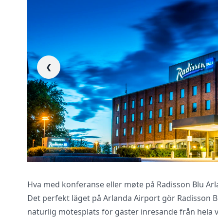
❮
Vi innhenter uforp
gjennomgår kontra
Hva med konferanse eller møte på Radisson Blu Arl
Det perfekt läget på Arlanda Airport gör Radisson Blu
naturlig mötesplats för gäster inresande från hela