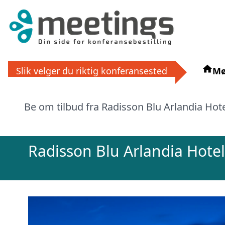
Slik velger du riktig konferansested
Mø
Få grat
La ekspertene finne det perfek
Be om tilbud fra Radisson Blu Arlandia Hotel
eller via
Radisson Blu Arlandia Hotel