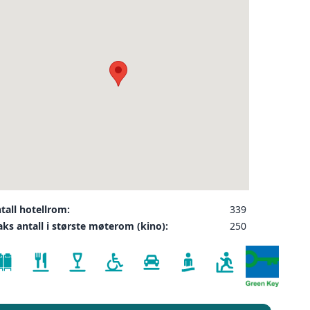
❮
ler på ønsket sted,
 som kunde, og det
INDU
SEND FORESPØRSEL
tall hotellrom:
339
ks antall i største møterom (kino):
250