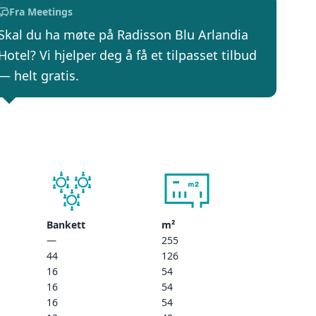
Fra Meetings
Skal du ha møte på Radisson Blu Arlandia
Hotel? Vi hjelper deg å få et tilpasset tilbud
— helt gratis.
Bankett
m²
—
255
44
126
16
54
16
54
16
54