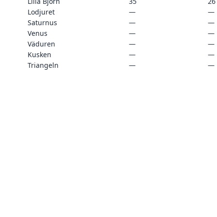
Lilla Björn
35
26
Lodjuret
—
—
Saturnus
—
—
Venus
—
—
Väduren
—
—
Kusken
—
—
Triangeln
—
—