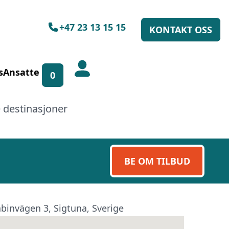
+47 23 13 15 15
KONTAKT OSS
s
Ansatte
spørsel!
0
l å hjelpe deg, enten skriftlig
 destinasjoner
 13 15 15.
BE OM TILBUD
binvägen 3, Sigtuna, Sverige