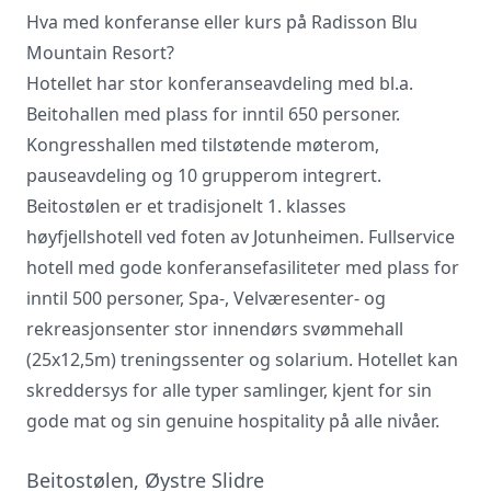
Hva med konferanse eller kurs på Radisson Blu
Mountain Resort?
Vi innhenter uforpliktende tilbud, gir
råd og forhandler priser og
Hotellet har stor konferanseavdeling med bl.a.
betingelser, bestiller på ønsket sted,
Beitohallen med plass for inntil 650 personer.
gjennomgår kontrakt og følger opp
Kongresshallen med tilstøtende møterom,
viktige frister. Tjenesten er kostnadsfri
for deg som kunde, og det er ingen
pauseavdeling og 10 grupperom integrert.
påslag i prisene.
Beitostølen er et tradisjonelt 1. klasses
høyfjellshotell ved foten av Jotunheimen. Fullservice
hotell med gode konferansefasiliteter med plass for
LUKK VINDU
SEND FORESPØRSEL
inntil 500 personer, Spa-, Velværesenter- og
rekreasjonsenter stor innendørs svømmehall
(25x12,5m) treningssenter og solarium. Hotellet kan
skreddersys for alle typer samlinger, kjent for sin
gode mat og sin genuine hospitality på alle nivåer.
Beitostølen, Øystre Slidre