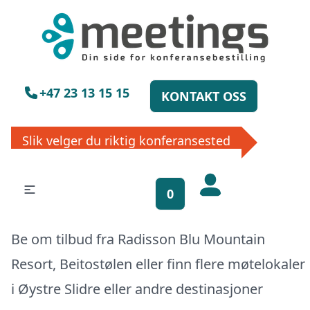
×
Vennligst vent
+47 23 13 15 15
KONTAKT OSS
Slik velger du riktig konferansested
Få gratis
bookinghjelp, send
oss din forespørsel!
0
La ekspertene finne det perfekte
Be om tilbud fra Radisson Blu Mountain
stedet til ditt neste møte, konferanse
eller event. Vi er klare til å hjelpe deg,
Resort, Beitostølen eller finn flere møtelokaler
enten skriftlig eller via telefon. Send
i
Øystre Slidre
eller
andre destinasjoner
inn skjema og du vil raskt få svar, eller
ring oss på 23 13 15 15.