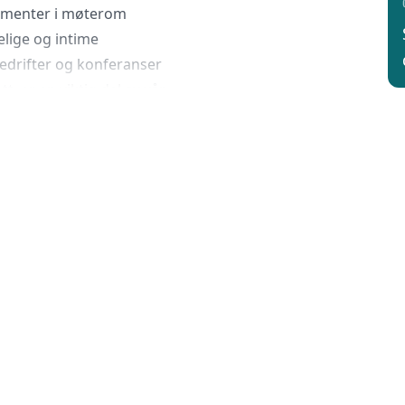
gementer i møterom
elige og intime
bedrifter og konferanser
t, er en viktig del av vår
 å ta imot sine gjester.
 klassisk og lys stil som
kan du fra de fleste rom
tur møter deg når du
iteter, som f.eks besøk på
, skjærgårdstur, guidet
 osv. Vi har også Risør
ium.