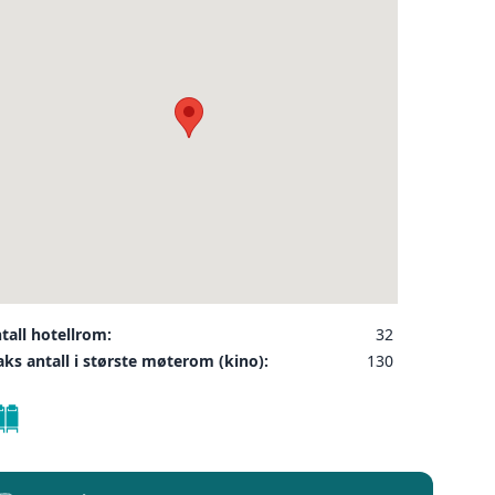
ler på ønsket sted,
 som kunde, og det
INDU
SEND FORESPØRSEL
tall hotellrom:
32
ks antall i største møterom (kino):
130