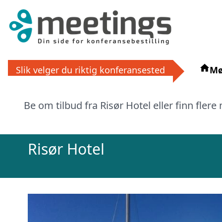
Få grat
Slik velger du riktig konferansested
Mø
La ekspertene finne det perfek
eller via
Be om tilbud fra Risør Hotel eller finn flere
Risør Hotel