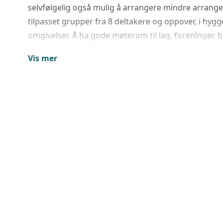
selvfølgelig også mulig å arrangere mindre arran
tilpasset grupper fra 8 deltakere og oppover, i hygg
omgivelser. Å ha gode møterom til lag, foreninger, 
tilpasset alt fra 5 til 130 personer i konferanseoppset
Vis mer
helårsdrevne hotell.
Risør Hotel har 32 innbydende rom, som står klare til
Rommene er sjarmerende og hjemmekoselige, holdt i
passer for et hotell beliggende ved sjøkanten. Her 
nyte sjøen og måkeskrik, og storslagen Sørlandsna
kikker ut av vinduet på morgenkvisten.
Om ønskelig tilpasser vi også ulike rekreasjonsaktiv
Stangholmen Fyr, fiske, vektervandring i gamle Risør
tur i det gamle militæranlegget i Urheia, filmvisning
Akvarium som er Sørlandets eneste saltvannsakvar