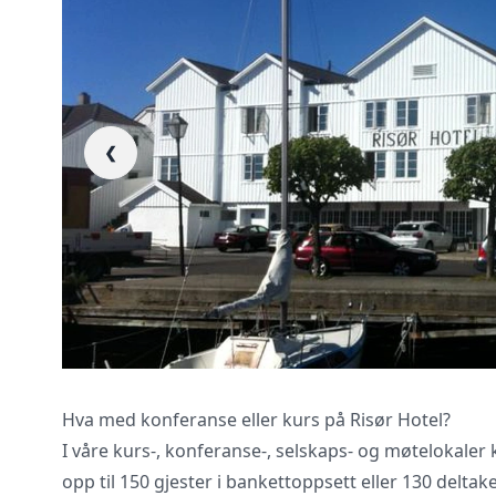
Vi innhenter uforp
❮
gjennomgår kontra
Hva med konferanse eller kurs på Risør Hotel?
I våre kurs-, konferanse-, selskaps- og møtelokaler k
opp til 150 gjester i bankettoppsett eller 130 deltak