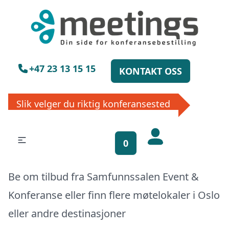
×
Vennligst vent
+47 23 13 15 15
KONTAKT OSS
Slik velger du riktig konferansested
0
Få gratis
Be om tilbud fra Samfunnssalen Event &
bookinghjelp, send
Konferanse eller finn flere møtelokaler i
Oslo
oss din forespørsel!
eller
andre destinasjoner
La ekspertene finne det perfekte stedet