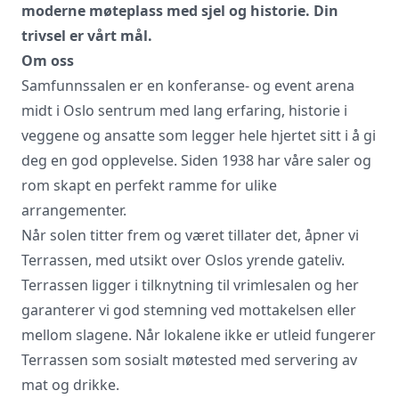
moderne møteplass med sjel og historie. Din
trivsel er vårt mål.
Om oss
Samfunnssalen er en konferanse- og event arena
midt i Oslo sentrum med lang erfaring, historie i
veggene og ansatte som legger hele hjertet sitt i å gi
Vi innhenter uforpliktende tilbud, gir
råd og forhandler priser og betingelser,
deg en god opplevelse. Siden 1938 har våre saler og
bestiller på ønsket sted, gjennomgår
rom skapt en perfekt ramme for ulike
kontrakt og følger opp viktige frister.
arrangementer.
Tjenesten er kostnadsfri for deg som
kunde, og det er ingen påslag i prisene.
Når solen titter frem og været tillater det, åpner vi
Terrassen, med utsikt over Oslos yrende gateliv.
Terrassen ligger i tilknytning til vrimlesalen og her
LUKK VINDU
SEND FORESPØRSEL
garanterer vi god stemning ved mottakelsen eller
mellom slagene. Når lokalene ikke er utleid fungerer
Terrassen som sosialt møtested med servering av
mat og drikke.