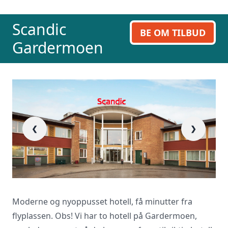
ring oss på 23 13 15 15.
Scandic
BE OM TILBUD
Gardermoen
❮
❯
R
Moderne og nyoppusset hotell, få minutter fra
flyplassen. Obs! Vi har to hotell på Gardermoen,