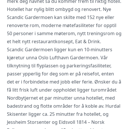
merk deg navnet så du kommer frem til riktig hotell.
Hotellet har nylig blitt ombygd og renovert. Nye
Scandic Gardermoen kan skilte med 152 nye eller
Vi innhenter uforpliktende tilbud, gir
råd og forhandler priser og
renoverte rom, moderne møtefasiliteter for opptil
betingelser, bestiller på ønsket sted,
50 personer i samme møterom, nytt treningsrom og
gjennomgår kontrakt og følger opp
et helt nytt restaurantkonsept, Eat & Drink.
viktige frister. Tjenesten er kostnadsfri
Scandic Gardermoen ligger kun en 10-minutters
for deg som kunde, og det er ingen
påslag i prisene.
kjøretur unna Oslo Lufthavn Gardermoen. Vår
tilknytning til flyplassen og parkeringsfasiliteter,
passer ypperlig for deg som er på reisefot, enten
LUKK VINDU
SEND FORESPØRSEL
det er i forbindelse med jobb eller ferie. Ønsker du å
få litt frisk luft under oppholdet ligger turområdet
Nordbytjernet et par minutter unna hotellet, med
badestrand og flotte områder for å koble av. Hurdal
Skisenter ligger ca. 25 minutter fra hotellet, og
Jessheim Storsenter og Eidsvoll 1814 – Norsk