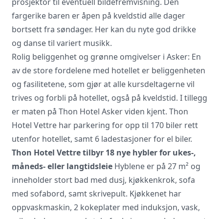
prosjektor til eventuell bildefremvisning. Den
fargerike baren er åpen på kveldstid alle dager
bortsett fra søndager. Her kan du nyte god drikke
og danse til variert musikk.
Rolig beliggenhet og grønne omgivelser i Asker: En
av de store fordelene med hotellet er beliggenheten
og fasilitetene, som gjør at alle kursdeltagerne vil
trives og forbli på hotellet, også på kveldstid. I tillegg
er maten på Thon Hotel Asker viden kjent. Thon
Hotel Vettre har parkering for opp til 170 biler rett
utenfor hotellet, samt 6 ladestasjoner for el biler.
Thon Hotel Vettre tilbyr 18 nye hybler for ukes-,
måneds- eller langtidsleie
Hyblene er på 27 m² og
inneholder stort bad med dusj, kjøkkenkrok, sofa
med sofabord, samt skrivepult. Kjøkkenet har
oppvaskmaskin, 2 kokeplater med induksjon, vask,