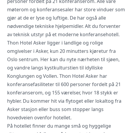
personer fordelt på 21 konferanserom. Alle våre
møterom og konferansesaler har store vinduer som
gjør at de er lyse og luftige. De har også alle
nødvendige tekniske hjelpemidler. Alt du forventer
av teknisk utstyr på et moderne konferansehotell.
Thon Hotel Asker ligger i landlige og rolige
Vi innhenter uforpliktende tilbud, gir
omgivelser i Asker, kun 20 minutters kjøretur fra
råd og forhandler priser og
Oslo sentrum. Her kan du nyte nærheten til sjøen,
betingelser, bestiller på ønsket sted,
og vandre langs kystkulturstien til idylliske
gjennomgår kontrakt og følger opp
viktige frister. Tjenesten er kostnadsfri
Konglungen og Vollen. Thon Hotel Asker har
for deg som kunde, og det er ingen
konferansefasiliteter til 600 personer fordelt på 21
påslag i prisene.
konferanserom, og 155 værelser, hvor 18 stykk er
hybler. Du kommer hit via flytoget eller lokaltog fra
Asker stasjon eller buss som stopper langs
LUKK VINDU
SEND FORESPØRSEL
hovedveien ovenfor hotellet.
På hotellet finner du mange små og hyggelige