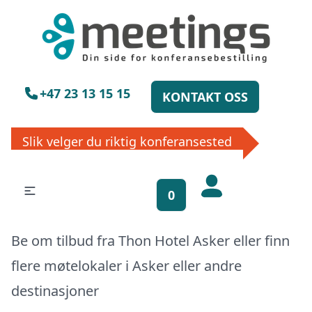
×
Vennligst vent
+47 23 13 15 15
KONTAKT OSS
Slik velger du riktig konferansested
0
Få gratis
Be om tilbud fra Thon Hotel Asker eller finn
bookinghjelp, send
flere møtelokaler i
Asker
eller
andre
oss din forespørsel!
destinasjoner