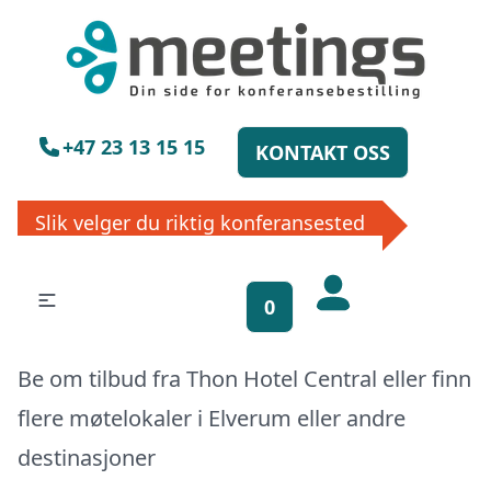
×
Vennligst vent
+47 23 13 15 15
KONTAKT OSS
Slik velger du riktig konferansested
Få gratis
bookinghjelp, send
0
oss din forespørsel!
Be om tilbud fra Thon Hotel Central eller finn
La ekspertene finne det perfekte
stedet til ditt neste møte, konferanse
flere møtelokaler i
Elverum
eller
andre
eller event. Vi er klare til å hjelpe deg,
destinasjoner
enten skriftlig eller via telefon. Send
inn skjema og du vil raskt få svar, eller