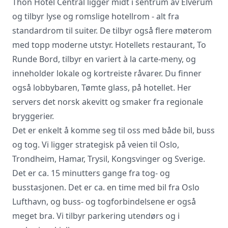
Thon Hotel Central ligger midt i sentrum av Elverum
og tilbyr lyse og romslige hotellrom - alt fra
standardrom til suiter. De tilbyr også flere møterom
Vi innhenter uforpliktende tilbud, gir
med topp moderne utstyr. Hotellets restaurant, To
råd og forhandler priser og
betingelser, bestiller på ønsket sted,
Runde Bord, tilbyr en variert à la carte-meny, og
gjennomgår kontrakt og følger opp
inneholder lokale og kortreiste råvarer. Du finner
viktige frister. Tjenesten er kostnadsfri
også lobbybaren, Tømte glass, på hotellet. Her
for deg som kunde, og det er ingen
servers det norsk akevitt og smaker fra regionale
påslag i prisene.
bryggerier.
Det er enkelt å komme seg til oss med både bil, buss
LUKK VINDU
SEND FORESPØRSEL
og tog. Vi ligger strategisk på veien til Oslo,
Trondheim, Hamar, Trysil, Kongsvinger og Sverige.
Det er ca. 15 minutters gange fra tog- og
busstasjonen. Det er ca. en time med bil fra Oslo
Lufthavn, og buss- og togforbindelsene er også
meget bra. Vi tilbyr parkering utendørs og i