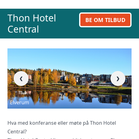
ring oss på 23 13 15 15.
Thon Hotel
BE OM TILBUD
Central
❮
❯
Elverum
R
Hva med konferanse eller møte på Thon Hotel
Central?