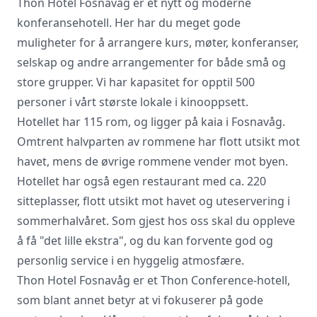
Thon Hotel Fosnavåg er et nytt og moderne
konferansehotell. Her har du meget gode
muligheter for å arrangere kurs, møter, konferanser,
Vi innhenter uforpliktende tilbud, gir
selskap og andre arrangementer for både små og
råd og forhandler priser og
store grupper. Vi har kapasitet for opptil 500
betingelser, bestiller på ønsket sted,
personer i vårt største lokale i kinooppsett.
gjennomgår kontrakt og følger opp
Hotellet har 115 rom, og ligger på kaia i Fosnavåg.
viktige frister. Tjenesten er kostnadsfri
for deg som kunde, og det er ingen
Omtrent halvparten av rommene har flott utsikt mot
påslag i prisene.
havet, mens de øvrige rommene vender mot byen.
Hotellet har også egen restaurant med ca. 220
sitteplasser, flott utsikt mot havet og uteservering i
LUKK VINDU
SEND FORESPØRSEL
sommerhalvåret. Som gjest hos oss skal du oppleve
å få "det lille ekstra", og du kan forvente god og
personlig service i en hyggelig atmosfære.
Thon Hotel Fosnavåg er et Thon Conference-hotell,
som blant annet betyr at vi fokuserer på gode