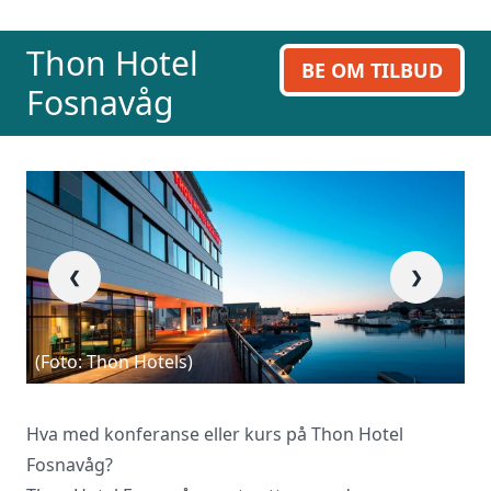
inn skjema og du vil raskt få svar, eller
ring oss på 23 13 15 15.
Thon Hotel
BE OM TILBUD
Fosnavåg
❮
❯
(Foto: Thon Hotels)
L
Hva med konferanse eller kurs på Thon Hotel
Fosnavåg?