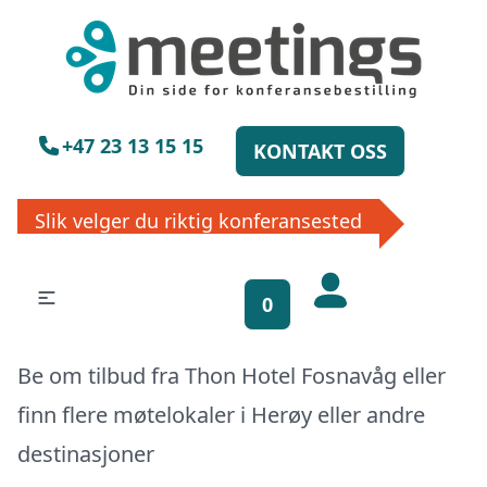
×
Vennligst vent
+47 23 13 15 15
KONTAKT OSS
Slik velger du riktig konferansested
Få gratis
0
bookinghjelp, send
oss din forespørsel!
Be om tilbud fra Thon Hotel Fosnavåg eller
La ekspertene finne det perfekte
finn flere møtelokaler i
Herøy
eller
andre
stedet til ditt neste møte, konferanse
eller event. Vi er klare til å hjelpe deg,
destinasjoner
enten skriftlig eller via telefon. Send