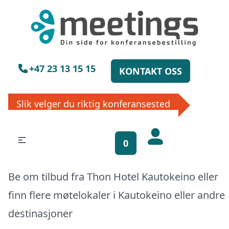
×
Vennligst vent
+47 23 13 15 15
KONTAKT OSS
Slik velger du riktig konferansested
Få gratis
bookinghjelp, send
0
oss din forespørsel!
Be om tilbud fra Thon Hotel Kautokeino eller
La ekspertene finne det perfekte
stedet til ditt neste møte, konferanse
finn flere møtelokaler i
Kautokeino
eller
andre
eller event. Vi er klare til å hjelpe deg,
destinasjoner
enten skriftlig eller via telefon. Send
inn skjema og du vil raskt få svar, eller