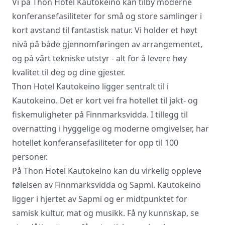
Vi på Thon Hotel Kautokeino kan tilby moderne
konferansefasiliteter for små og store samlinger i
kort avstand til fantastisk natur. Vi holder et høyt
Vi innhenter uforpliktende tilbud, gir
nivå på både gjennomføringen av arrangementet,
råd og forhandler priser og
betingelser, bestiller på ønsket sted,
og på vårt tekniske utstyr - alt for å levere høy
gjennomgår kontrakt og følger opp
kvalitet til deg og dine gjester.
viktige frister. Tjenesten er kostnadsfri
Thon Hotel Kautokeino ligger sentralt til i
for deg som kunde, og det er ingen
Kautokeino. Det er kort vei fra hotellet til jakt- og
påslag i prisene.
fiskemuligheter på Finnmarksvidda. I tillegg til
overnatting i hyggelige og moderne omgivelser, har
LUKK VINDU
SEND FORESPØRSEL
hotellet konferansefasiliteter for opp til 100
personer.
På Thon Hotel Kautokeino kan du virkelig oppleve
følelsen av Finnmarksvidda og Sapmi. Kautokeino
ligger i hjertet av Sapmi og er midtpunktet for
samisk kultur, mat og musikk. Få ny kunnskap, se