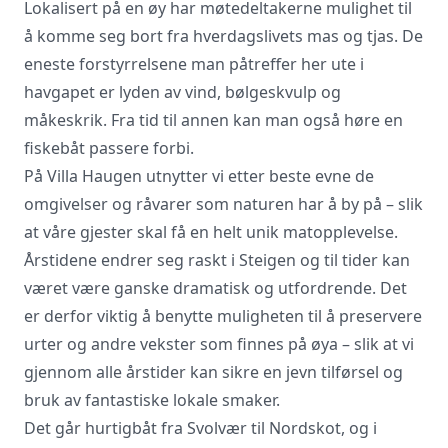
Lokalisert på en øy har møtedeltakerne mulighet til
å komme seg bort fra hverdagslivets mas og tjas. De
Vi innhenter uforpliktende tilbud, gir
eneste forstyrrelsene man påtreffer her ute i
råd og forhandler priser og
havgapet er lyden av vind, bølgeskvulp og
betingelser, bestiller på ønsket sted,
gjennomgår kontrakt og følger opp
måkeskrik. Fra tid til annen kan man også høre en
viktige frister. Tjenesten er kostnadsfri
fiskebåt passere forbi.
for deg som kunde, og det er ingen
På Villa Haugen utnytter vi etter beste evne de
påslag i prisene.
omgivelser og råvarer som naturen har å by på – slik
at våre gjester skal få en helt unik matopplevelse.
LUKK VINDU
SEND FORESPØRSEL
Årstidene endrer seg raskt i Steigen og til tider kan
været være ganske dramatisk og utfordrende. Det
er derfor viktig å benytte muligheten til å preservere
urter og andre vekster som finnes på øya – slik at vi
gjennom alle årstider kan sikre en jevn tilførsel og
bruk av fantastiske lokale smaker.
Det går hurtigbåt fra Svolvær til Nordskot, og i