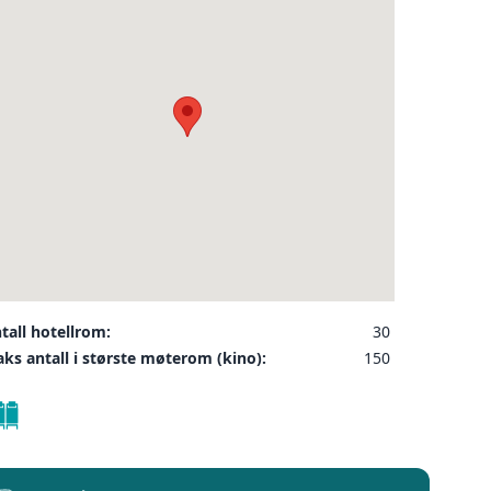
ler på ønsket sted,
 som kunde, og det
INDU
SEND FORESPØRSEL
tall hotellrom:
30
ks antall i største møterom (kino):
150