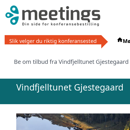
Få grat
Slik velger du riktig konferansested
Mø
La ekspertene finne det perfek
eller via
Be om tilbud fra Vindfjelltunet Gjestegaard 
Vindfjelltunet Gjestegaard