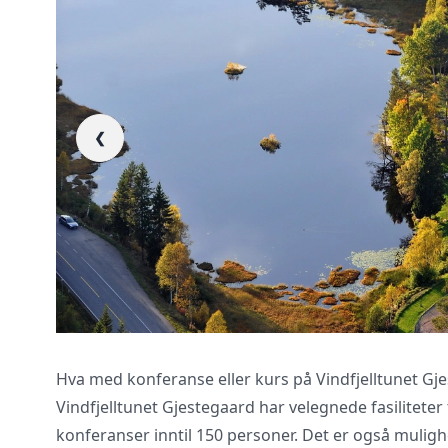
Vi innhenter uforp
❮
gjennomgår kontra
Hva med konferanse eller kurs på Vindfjelltunet Gj
Vindfjelltunet Gjestegaard har velegnede fasilitete
konferanser inntil 150 personer. Det er også mulig