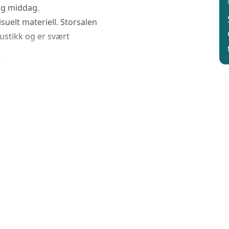
 og middag.
suelt materiell. Storsalen
ustikk og er svært
dobbeltrom.
mat og trivelige lokaler.
r dere ønsker utover eget
elle kurs og arrangementer