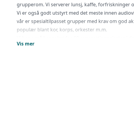
grupperom. Vi serverer lunsj, kaffe, forfriskninger
Vi er også godt utstyrt med det meste innen audiovi
vår er spesialtilpasset grupper med krav om god ak
populær blant kor, korps, orkester m.m.
Vi har også kapasitet for 60 overnattingsgjester i 
Vis mer
Vindfjelltunet Gjestegaard kan by på flott natur, god 
Vi er behjelpelige med å tilrettelegge for aktivitete
program. Vi går heller ikke av veien for utradisjon
og opplever stadig forskjellige og ønsker.