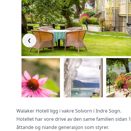
❮
Vi innhenter uforp
gjennomgår kontra
Walaker Hotell ligg i vakre Solvorn i Indre Sogn.
Hotellet har vore drive av den same familien sidan 1
åttande og niande generasjon som styrer.