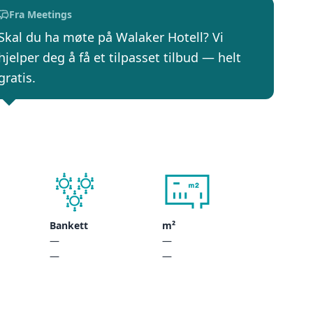
Fra Meetings
Skal du ha møte på Walaker Hotell? Vi
hjelper deg å få et tilpasset tilbud — helt
gratis.
Bankett
m²
—
—
—
—