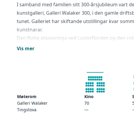
I samband med familien sitt 300-årsjubileum vart de
kunstgalleri, Galleri Walaker 300, i den gamle drif
tunet. Galleriet har skiftande utstillingar kvar som
kunstnarar.
Den flotte plasseringa ved Lusterfjorden og den r
Walaker Hotell til eit ynda reisemål for dei som søkj
Vis mer
badestrand i ei lun vik av Lusterfjorden og ein nyd
syriner. Blant brygger og naust i den vesle bygda fi
fotomotiv.
Åpent 30.april - 30.september
Møterom
Kino
Galleri Walaker
70
Tingstova
—