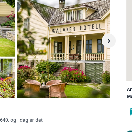
❯
liktende tilbud, gir råd og forhandler priser og betingelser, bestil
kt og følger opp viktige frister. Tjenesten er kostnadsfri for deg
er ingen påslag i prisene.
LUKK V
An
Ma
640, og i dag er det