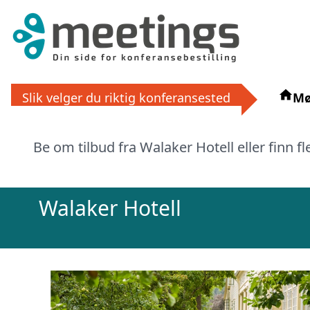
Få grat
Slik velger du riktig konferansested
Mø
La ekspertene finne det perfek
Be om tilbud fra Walaker Hotell eller finn f
eller via
Walaker Hotell