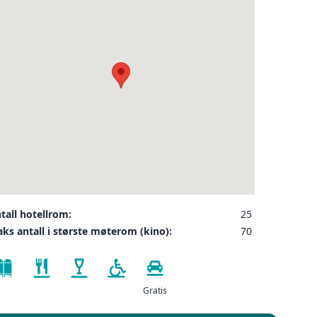
❮
ler på ønsket sted,
 som kunde, og det
INDU
SEND FORESPØRSEL
tall hotellrom:
25
ks antall i største møterom (kino):
70
Gratis