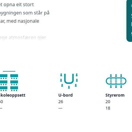
t opna eit stort
tsbygningen som står på
mar, med nasjonale
olege atmosfæren gjer
er fred og ro. Hotellet har
eleg hage med roser og
nn hotellgjestene gode
Skoleoppsett
U-bord
Styrerom
50
26
20
—
—
18