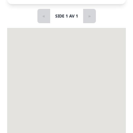
«
SIDE 1 AV 1
»