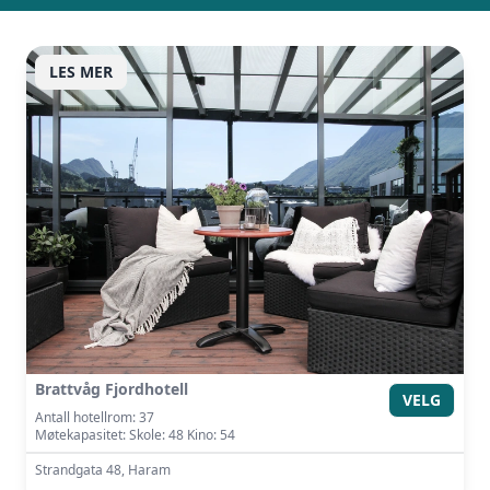
Vi innhenter uforpliktende tilbud, gir
råd og forhandler priser og
LES MER
betingelser, bestiller på ønsket sted,
gjennomgår kontrakt og følger opp
viktige frister. Tjenesten er kostnadsfri
for deg som kunde, og det er ingen
påslag i prisene.
LUKK VINDU
SEND FORESPØRSEL
Brattvåg Fjordhotell
VELG
Antall hotellrom: 37
Møtekapasitet: Skole: 48 Kino: 54
Strandgata 48, Haram