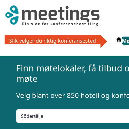
Få grat
Slik velger du riktig konferansested
Mø
La ekspertene finne det perfek
eller via
Finn møtelokaler, få tilbud og
møte
Velg blant over 850 hotell og kon