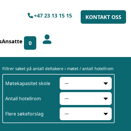
+47 23 13 15 15
KONTAKT OSS
spørsel!
s
Ansatte
0
l å hjelpe deg, enten skriftlig
 13 15 15.
Filtrer søket på antall deltakere i møtet / antall hotellrom
Møtekapasitet skole
Antall hotellrom
Flere søkeforslag