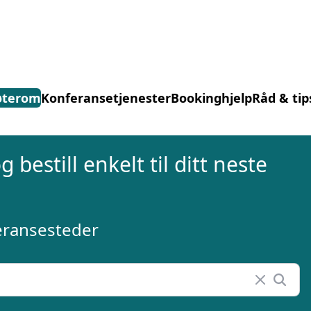
is bookinghjelp, send oss din fore
terom
Konferansetjenester
Bookinghjelp
Råd & tip
te stedet til ditt neste møte, konferanse eller event. Vi er klare ti
 telefon. Send inn skjema og du vil raskt få svar, eller ring oss på 23
 bestill enkelt til ditt neste
feransesteder