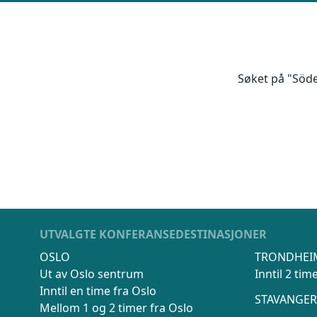
Vi innhenter uforp
Søket på "Söde
gjennomgår kontra
UTVALGTE KONFERANSEDESTINASJONER
OSLO
TRONDHEI
Ut av Oslo sentrum
Inntil 2 ti
Inntil en time fra Oslo
STAVANGER
Mellom 1 og 2 timer fra Oslo