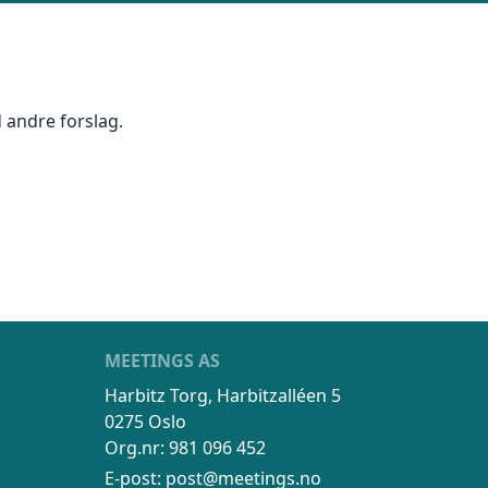
ler på ønsket sted,
 andre forslag.
 som kunde, og det
INDU
SEND FORESPØRSEL
MEETINGS AS
Harbitz Torg, Harbitzalléen 5
0275 Oslo
Org.nr: 981 096 452
E-post:
post@meetings.no