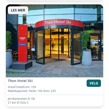
LES MER
Thon Hotel Ski
VELG
Antall hotellrom: 109
Møtekapasitet: Skole: 160 Kino: 230
Jernbaneveien 8, Ski
21 km til Oslo S