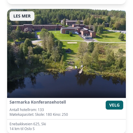
LES MER
Sørmarka Konferansehotell
VELG
Antall hotellrom: 133
Møtekapasitet: Skole: 180 Kino: 250
Enebakkveien 625, Ski
14 km til Oslo S