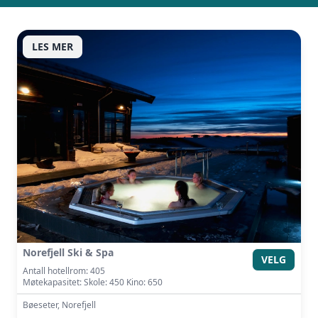
LES MER
Vi innhenter uforpliktende tilbud, gir
råd og forhandler priser og
betingelser, bestiller på ønsket sted,
gjennomgår kontrakt og følger opp
viktige frister. Tjenesten er kostnadsfri
for deg som kunde, og det er ingen
påslag i prisene.
LUKK VINDU
SEND FORESPØRSEL
Norefjell Ski & Spa
VELG
Antall hotellrom: 405
Møtekapasitet: Skole: 450 Kino: 650
Bøeseter, Norefjell