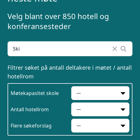
inn skjema og du vil raskt få svar, eller
ring oss på 23 13 15 15.
Velg blant over 850 hotell og
konferansesteder
Filtrer søket på antall deltakere i møtet / antall
hotellrom
Møtekapasitet skole
Antall hotellrom
Flere søkeforslag