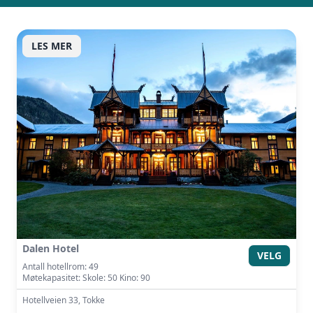
Vi innhenter uforpliktende tilbud, gir
råd og forhandler priser og
LES MER
betingelser, bestiller på ønsket sted,
gjennomgår kontrakt og følger opp
viktige frister. Tjenesten er kostnadsfri
for deg som kunde, og det er ingen
påslag i prisene.
LUKK VINDU
SEND FORESPØRSEL
Dalen Hotel
VELG
Antall hotellrom: 49
Møtekapasitet: Skole: 50 Kino: 90
Hotellveien 33, Tokke