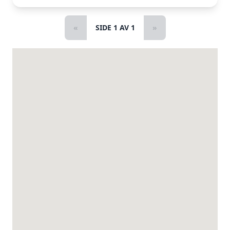
«
SIDE 1 AV 1
»