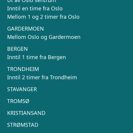
Ut av Oslo sentrum
betingelser, bestiller på ønsket sted,
Inntil en time fra Oslo
gjennomgår kontrakt og følger opp
Mellom 1 og 2 timer fra Oslo
viktige frister. Tjenesten er kostnadsfri
for deg som kunde, og det er ingen
GARDERMOEN
påslag i prisene.
Mellom Oslo og Gardermoen
BERGEN
LUKK VINDU
SEND FORESPØRSEL
Inntil 1 time fra Bergen
TRONDHEIM
Inntil 2 timer fra Trondheim
STAVANGER
TROMSØ
KRISTIANSAND
STRØMSTAD