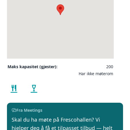
Maks kapasitet (gjester):
200
Har ikke møterom
Fra Meetings
Skal du ha møte på Frescohallen? Vi
hjelper deg å få et tilpasset tilbud — helt