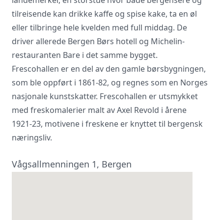
tilreisende kan drikke kaffe og spise kake, ta en øl
Vi innhenter uforpliktende tilbud, gir
eller tilbringe hele kvelden med full middag. De
råd og forhandler priser og
betingelser, bestiller på ønsket sted,
driver allerede Bergen Børs hotell og Michelin-
gjennomgår kontrakt og følger opp
restauranten Bare i det samme bygget.
viktige frister. Tjenesten er kostnadsfri
Frescohallen er en del av den gamle børsbygningen,
for deg som kunde, og det er ingen
som ble oppført i 1861-82, og regnes som en Norges
påslag i prisene.
nasjonale kunstskatter. Frescohallen er utsmykket
med freskomalerier malt av Axel Revold i årene
LUKK VINDU
SEND FORESPØRSEL
1921-23, motivene i freskene er knyttet til bergensk
næringsliv.
Vågsallmenningen 1, Bergen