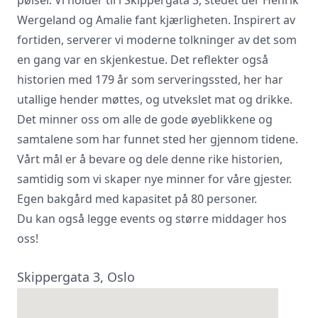
Wergeland og Amalie fant kjærligheten. Inspirert av
Vi innhenter uforpliktende tilbud, gir
fortiden, serverer vi moderne tolkninger av det som
råd og forhandler priser og
en gang var en skjenkestue. Det reflekter også
betingelser, bestiller på ønsket sted,
gjennomgår kontrakt og følger opp
historien med 179 år som serveringssted, her har
viktige frister. Tjenesten er kostnadsfri
utallige hender møttes, og utvekslet mat og drikke.
for deg som kunde, og det er ingen
Det minner oss om alle de gode øyeblikkene og
påslag i prisene.
samtalene som har funnet sted her gjennom tidene.
Vårt mål er å bevare og dele denne rike historien,
LUKK VINDU
SEND FORESPØRSEL
samtidig som vi skaper nye minner for våre gjester.
Egen bakgård med kapasitet på 80 personer.
Du kan også legge events og større middager hos
oss!
Skippergata 3, Oslo