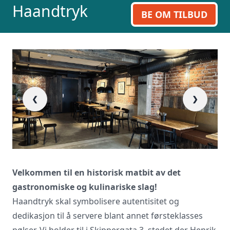
Haandtryk
BE OM TILBUD
❮
❯
Velkommen til en historisk matbit av det
gastronomiske og kulinariske slag!
Haandtryk skal symbolisere autentisitet og
dedikasjon til å servere blant annet førsteklasses
pølser. Vi holder til i Skippergata 3, stedet der Henrik