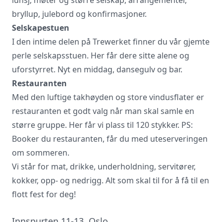
bryllup, julebord og konfirmasjoner.
Vi innhenter uforpliktende tilbud, gir
Selskapestuen
råd og forhandler priser og
I den intime delen på Trewerket finner du vår gjemte
betingelser, bestiller på ønsket sted,
gjennomgår kontrakt og følger opp
perle selskapsstuen. Her får dere sitte alene og
viktige frister. Tjenesten er kostnadsfri
uforstyrret. Nyt en middag, dansegulv og bar.
for deg som kunde, og det er ingen
Restauranten
påslag i prisene.
Med den luftige takhøyden og store vindusflater er
restauranten et godt valg når man skal samle en
LUKK VINDU
SEND FORESPØRSEL
større gruppe. Her får vi plass til 120 stykker. PS:
Booker du restauranten, får du med uteserveringen
om sommeren.
Vi står for mat, drikke, underholdning, servitører,
kokker, opp- og nedrigg. Alt som skal til for å få til en
flott fest for deg!
Innspurten 11-13, Oslo