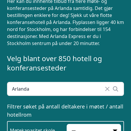
Her kan du innhente tilbud fra flere møte- og
eller event. Vi er klare til å hjelpe deg,
konferansesteder på Arlanda samtidig. Det gjør
enten skriftlig eller via telefon. Send
bestillingen enklere for deg! Sjekk ut våre flotte
inn skjema og du vil raskt få svar, eller
konferansehotell på Arlanda. Flyplassen ligger 40 km
ring oss på 23 13 15 15.
nord for Stockholm, og har forbindelser til 154
destinasjoner. Med Arlanda Express er du i
Stockholm sentrum på under 20 minutter.
Velg blant over 850 hotell og
konferansesteder
Filtrer søket på antall deltakere i møtet / antall
hotellrom
Møtekapasitet skole