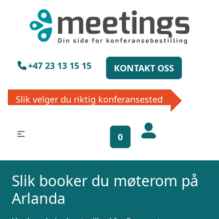
+47 23 13 15 15
KONTAKT OSS
Slik velger du riktig konferansested
0
Få gratis
bookinghjelp, send
Slik booker du møterom på
oss din forespørsel!
Arlanda
La ekspertene finne det perfekte
stedet til ditt neste møte, konferanse