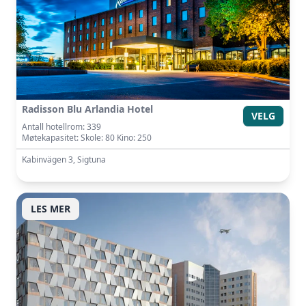
Radisson Blu Arlandia Hotel
VELG
Antall hotellrom: 339
Møtekapasitet: Skole: 80 Kino: 250
Kabinvägen 3, Sigtuna
LES MER