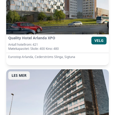
Quality Hotel Arlanda XPO
VELG
Antall hotellrom: 421
Møtekapasitet: Skole: 400 Kino: 480
Eurostop Arlanda, Cederströms Slinga, Sigtuna
LES MER