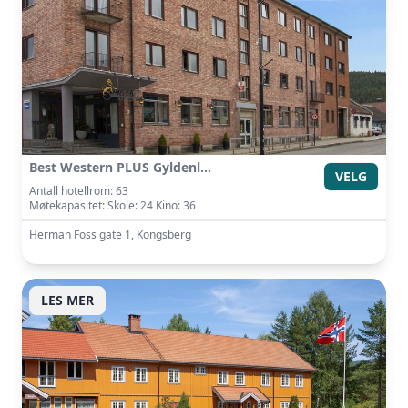
Best Western PLUS Gyldenløve Hotell
VELG
Antall hotellrom: 63
Møtekapasitet: Skole: 24 Kino: 36
Herman Foss gate 1, Kongsberg
LES MER