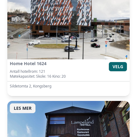
Home Hotel 1624
VELG
Antall hotellrom: 121
Møtekapasitet: Skole: 16 Kino: 20
Sildetomta 2, Kongsberg
LES MER