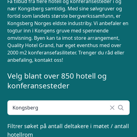
La ekspertene finne det perfekte
Få tilbud fra flere hotell og konferansesteder i og
stedet til ditt neste møte, konferanse
nær Kongsberg samtidig. Med sine sølvgruver og
eller event. Vi er klare til å hjelpe deg,
fortid som landets største bergverkssamfunn, er
enten skriftlig eller via telefon. Send
Kongsberg Norges eldste industriby. Vi anbefaler en
inn skjema og du vil raskt få svar, eller
togtur inn i Kongens gruve med spennende
ring oss på 23 13 15 15.
omvisning. Byen kan ta imot store arrangement,
Quality Hotel Grand, har eget eventhus med over
2000 m2 konferansefasiliteter. Trenger du råd eller
anbefaling, kontakt oss!
Velg blant over 850 hotell og
konferansesteder
Filtrer søket på antall deltakere i møtet / antall
hotellrom