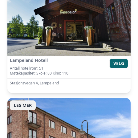
Lampeland Hotell
VELG
Antall hotellrom: 51
Møtekapasitet: Skole: 80 Kino: 110
Stasjonsvegen 4, Lampeland
LES MER