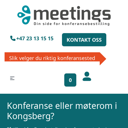
+47 23 13 15 15
KONTAKT OSS
Slik velger du riktig konferansested
0
Få gratis
bookinghjelp, send
Konferanse eller møterom i
oss din forespørsel!
Kongsberg?