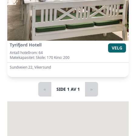
Tyrifjord Hotell
VELG
Antall hotellrom: 64
Møtekapasitet: Skole: 170 Kino: 200
Sundveien 22, Vikersund
«
SIDE 1 AV 1
»