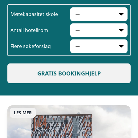
Møtekapasitet skole
Antall hotellrom
Flere søkeforslag
Vi innhenter uforpliktende tilbud, gir
råd og forhandler priser og
betingelser, bestiller på ønsket sted,
gjennomgår kontrakt og følger opp
GRATIS BOOKINGHJELP
viktige frister. Tjenesten er kostnadsfri
for deg som kunde, og det er ingen
påslag i prisene.
LES MER
LUKK VINDU
SEND FORESPØRSEL