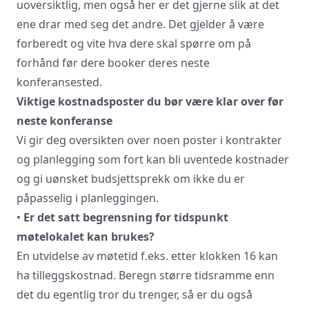
uoversiktlig, men også her er det gjerne slik at det
ene drar med seg det andre. Det gjelder å være
forberedt og vite hva dere skal spørre om på
forhånd før dere booker deres neste
konferansested.
Vi innhenter uforpliktende tilbud, gir
Viktige kostnadsposter du bør være klar over før
råd og forhandler priser og
neste konferanse
betingelser, bestiller på ønsket sted,
Vi gir deg oversikten over noen poster i kontrakter
gjennomgår kontrakt og følger opp
og planlegging som fort kan bli uventede kostnader
viktige frister. Tjenesten er kostnadsfri
for deg som kunde, og det er ingen
og gi uønsket budsjettsprekk om ikke du er
påslag i prisene.
påpasselig i planleggingen.
•
Er det satt begrensning for tidspunkt
møtelokalet kan brukes?
LUKK VINDU
SEND FORESPØRSEL
En utvidelse av møtetid f.eks. etter klokken 16 kan
ha tilleggskostnad. Beregn større tidsramme enn
det du egentlig tror du trenger, så er du også