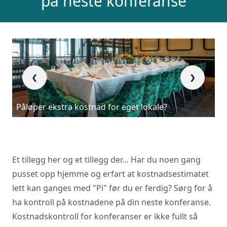
på neste konferanse
stedet til ditt neste møte, konferanse
eller event. Vi er klare til å hjelpe deg,
enten skriftlig eller via telefon. Send
inn skjema og du vil raskt få svar, eller
ring oss på 23 13 15 15.
❮
❯
Er
Påløper ekstra kostnad for eget lokale?
eg
Et tillegg her og et tillegg der… Har du noen gang
pusset opp hjemme og erfart at kostnadsestimatet
lett kan ganges med "Pi" før du er ferdig? Sørg for å
ha kontroll på kostnadene på din neste konferanse.
Kostnadskontroll for konferanser er ikke fullt så