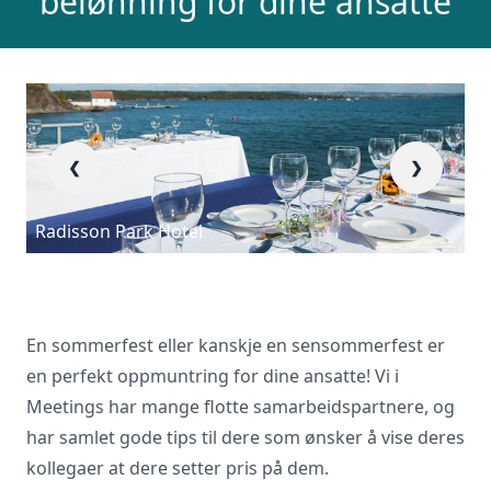
belønning for dine ansatte
inn skjema og du vil raskt få svar, eller
ring oss på 23 13 15 15.
❮
❯
Radisson Park Hotel
I
En sommerfest eller kanskje en sensommerfest er
en perfekt oppmuntring for dine ansatte! Vi i
Meetings har mange flotte samarbeidspartnere, og
har samlet gode tips til dere som ønsker å vise deres
kollegaer at dere setter pris på dem.