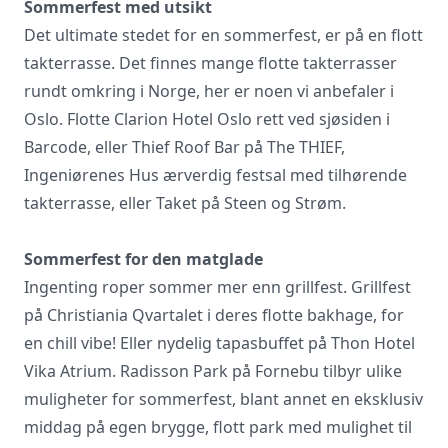
Sommerfest med utsikt
Det ultimate stedet for en sommerfest, er på en flott
takterrasse. Det finnes mange flotte takterrasser
Vi innhenter uforpliktende tilbud, gir
rundt omkring i Norge, her er noen vi anbefaler i
råd og forhandler priser og
Oslo. Flotte
Clarion Hotel Oslo
rett ved sjøsiden i
betingelser, bestiller på ønsket sted,
gjennomgår kontrakt og følger opp
Barcode, eller Thief Roof Bar på
The THIEF
,
viktige frister. Tjenesten er kostnadsfri
Ingeniørenes Hus
ærverdig festsal med tilhørende
for deg som kunde, og det er ingen
takterrasse, eller
Taket
på Steen og Strøm.
påslag i prisene.
Sommerfest for den matglade
LUKK VINDU
SEND FORESPØRSEL
Ingenting roper sommer mer enn grillfest. Grillfest
på
Christiania Qvartalet
i deres flotte bakhage, for
en chill vibe! Eller nydelig tapasbuffet på
Thon Hotel
Vika Atrium
.
Radisson Park
på Fornebu tilbyr ulike
muligheter for sommerfest, blant annet en eksklusiv
middag på egen brygge, flott park med mulighet til